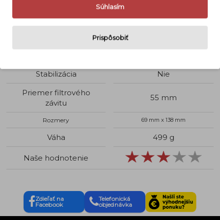
Súhlasím
Využitie objektívu
Portrét, Makro
Typ ohniska
Zoom
Prispôsobiť
Svetelnosť
f 5,6 - 6,7
Stabilizácia
Nie
Priemer filtrového
55 mm
závitu
Rozmery
69 mm x 138 mm
Váha
499 g
Naše hodnotenie
Zdieľať na
Telefonická
Facebook
objednávka