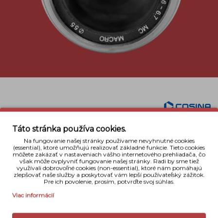
Popis
Táto stránka používa cookies.
Cenovo dostupný zoom objektív
Cosina 100-300mm
Na fungovanie našej stránky používame nevyhnutné cookies
(essential), ktoré umožňujú realizovať základné funkcie. Tieto cookies
f/5.6-6.7 MC Macro
je určený pre fotografov, ktorí
môžete zakázať v nastaveniach vášho internetového prehliadača, čo
požadujú veľké priblíženie. Objektív je vhodný pre
však môže ovplyvniť fungovanie našej stránky. Radi by sme tiež
využívali dobrovoľné cookies (non-essential), ktoré nám pomáhajú
analogové jednooké zrkadlovky zn. Pentax.
zlepšovať naše služby a poskytovať vám lepší používateľský zážitok.
Pre ich povolenie, prosím, potvrďte svoj súhlas.
Detaily
Viac informácií
Bajonet
Pentax