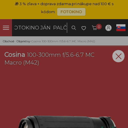
🎁
3 % zľava + doprava zdarma pri nákupe nad 100 € s
kódom:
FOTOKINO
0
FOTOKINO
JÁN PALČO
Obchod
›
Objektívy
›
Cosina 100-300mm F/5.6-6.7 MC Macro (M42)
Cosina
100-300mm f/5.6-6.7 MC
Macro (M42)