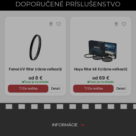
DOPORUČENÉ PRÍSLUŠENSTVO
Fomei UV filter (rôzne veľkosti)
Hoya filter kit II (rôzne veľkosti)
od 8 €
od 69 €
Tovar je na sklade
›
Tovar je na sklade
›
Do košíka
Detail
Do košíka
Detail
INFORMÁCIE