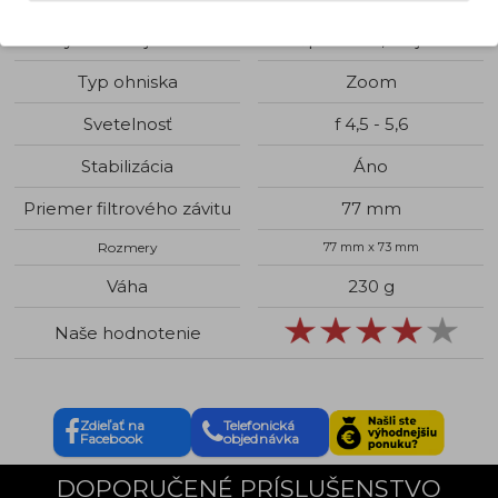
Využitie objektívu
Špeciálne, Krajina
Typ ohniska
Zoom
Svetelnosť
f 4,5 - 5,6
Stabilizácia
Áno
Priemer filtrového závitu
77 mm
Rozmery
77 mm x 73 mm
Váha
230 g
Naše hodnotenie
Zdieľať na
Telefonická
Facebook
objednávka
DOPORUČENÉ PRÍSLUŠENSTVO