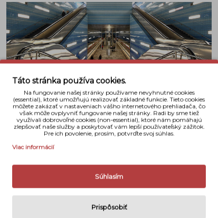
Táto stránka používa cookies.
Na fungovanie našej stránky používame nevyhnutné cookies
Kompaktný dizajn robí z tohto širokouhlého
(essential), ktoré umožňujú realizovať základné funkcie. Tieto cookies
môžete zakázať v nastaveniach vášho internetového prehliadača, čo
objektívu dokonalého spoločníka digitálnych
však môže ovplyvniť fungovanie našej stránky. Radi by sme tiež
jednookých zrkadloviek formátu DX s vysokým
využívali dobrovoľné cookies (non-essential), ktoré nám pomáhajú
zlepšovať naše služby a poskytovať vám lepší používateľský zážitok.
rozlíšením.
Či už snímate fotografie alebo
Pre ich povolenie, prosím, potvrďte svoj súhlas.
videosekvencie, stabilizácia obrazu (VR) od
Viac informácií
spoločnosti Nikon pomáha získať snímky bez
rozmazania a ostrejšie zábery pri slabom osvetlení.
Súhlasím
Detaily
Prispôsobiť
Bajonet
Nikon F