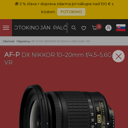
🎁
3 % zľava + doprava zdarma pri nákupe nad 100 € s
kódom:
FOTOKINO
0
FOTOKINO
JÁN PALČO
Obchod
›
Objektívy
›
AF-P DX NIKKOR 10–20mm F/4.5–5.6G VR
AF-P
DX NIKKOR 10–20mm f/4.5–5.6G
VR