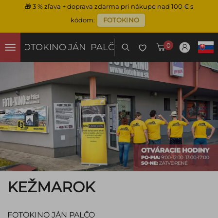
🎁
3 % zľava + doprava zdarma pri nákupe nad 100 € s
kódom:
FOTOKINO
0
FOTOKINO
JÁN PALČO
KEŽMAROK
FOTOKINO JÁN PALČO