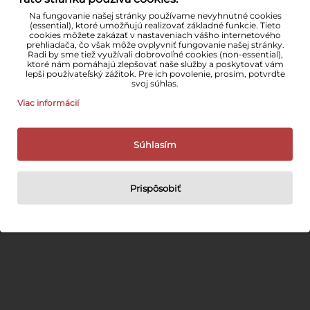
Na fungovanie našej stránky používame nevyhnutné cookies
(essential), ktoré umožňujú realizovať základné funkcie. Tieto
cookies môžete zakázať v nastaveniach vášho internetového
prehliadača, čo však môže ovplyvniť fungovanie našej stránky.
Radi by sme tiež využívali dobrovoľné cookies (non-essential),
ktoré nám pomáhajú zlepšovať naše služby a poskytovať vám
lepší používateľský zážitok. Pre ich povolenie, prosím, potvrďte
svoj súhlas.
Viac informácií
Súhlasím
Súhlasím so spracovaním
osobných údajov
ODOSLAŤ
Prispôsobiť
Dòn't
wrìte
anythìng
ìn
thìs
fìèld: