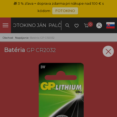
🎁
3 % zľava + doprava zdarma pri nákupe nad 100 € s
kódom:
FOTOKINO
0
FOTOKINO
JÁN PALČO
Obchod
›
Napájanie
›
Batéria GP CR2032
Batéria
GP CR2032