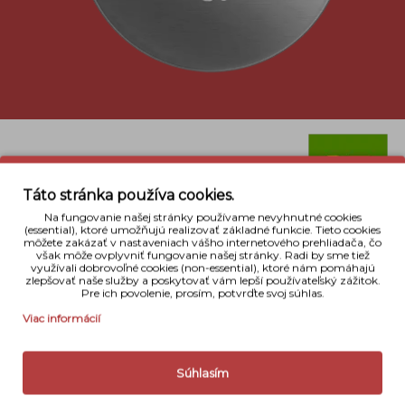
Táto stránka používa cookies.
Popis
Na fungovanie našej stránky používame nevyhnutné cookies
(essential), ktoré umožňujú realizovať základné funkcie. Tieto cookies
Batéria GP CR2032 má široký rozsah prevádzkových
môžete zakázať v nastaveniach vášho internetového prehliadača, čo
teplôt od -10°C do +60°C. Batéria je vhodná
však môže ovplyvniť fungovanie našej stránky. Radi by sme tiež
využívali dobrovoľné cookies (non-essential), ktoré nám pomáhajú
pre zariadenia ako hodinky, kalkulačky, záložné
zlepšovať naše služby a poskytovať vám lepší používateľský zážitok.
podsvietenie, autoalarmy, tlakomery, diaľkové
Pre ich povolenie, prosím, potvrďte svoj súhlas.
ovládače a ďalšie.
Viac informácií
Súhlasím