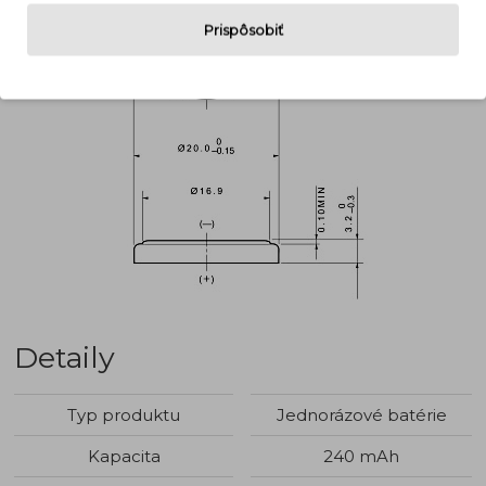
Prispôsobiť
Detaily
Typ produktu
Jednorázové batérie
Kapacita
240 mAh