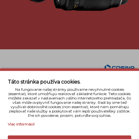
Popis
Táto stránka používa cookies.
Cosina 70-210mm f/4.5-5.6 MC Macro
je určený
Na fungovanie našej stránky používame nevyhnutné cookies
(essential), ktoré umožňujú realizovať základné funkcie. Tieto cookies
pre fotografov, ktorí požadujú cenovo dostupný
môžete zakázať v nastaveniach vášho internetového prehliadača, čo
zoom objektív. Objektív obsahuje aj makro režím a
však môže ovplyvniť fungovanie našej stránky. Radi by sme tiež
využívali dobrovoľné cookies (non-essential), ktoré nám pomáhajú
je vhodný pre analogové jednooké 35mm
zlepšovať naše služby a poskytovať vám lepší používateľský zážitok.
zrkadlovky zn. Nikon.
Pre ich povolenie, prosím, potvrďte svoj súhlas.
Viac informácií
Detaily