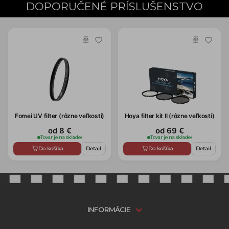
DOPORUČENÉ PRÍSLUŠENSTVO
Fomei UV filter (rôzne veľkosti)
Hoya filter kit II (rôzne veľkosti)
od 8 €
od 69 €
Tovar je na sklade
›
Tovar je na sklade
›
Do košíka
Detail
Do košíka
Detail
INFORMÁCIE