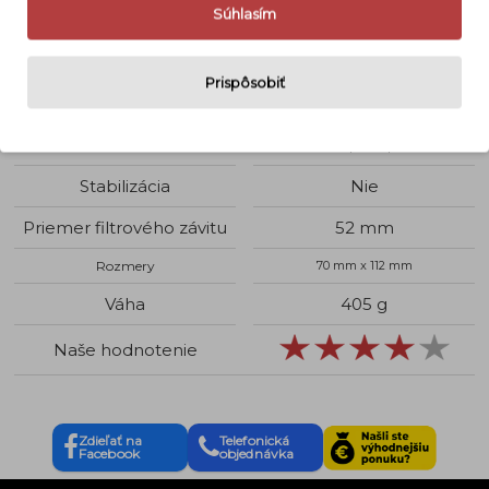
Súhlasím
Bajonet
Nikon F
Využitie objektívu
Portrét, Makro, Krajina
Prispôsobiť
Typ ohniska
Zoom
Svetelnosť
f 4,5 - 5,6
Stabilizácia
Nie
Priemer filtrového závitu
52 mm
Rozmery
70 mm x 112 mm
Váha
405 g
Naše hodnotenie
Zdieľať na
Telefonická
Facebook
objednávka