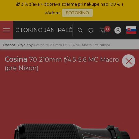
🎁
3 % zľava + doprava zdarma pri nákupe nad 100 € s
kódom:
FOTOKINO
0
FOTOKINO
JÁN PALČO
Obchod
›
Objektívy
›
Cosina 70-210mm F/4.5-5.6 MC Macro (pre Nikon)
Cosina
70-210mm f/4.5-5.6 MC Macro
(pre Nikon)