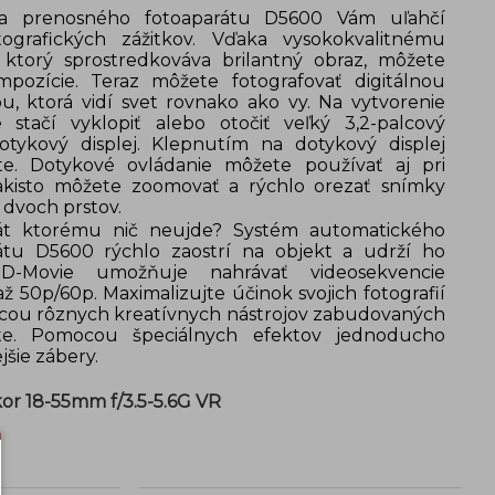
a prenosného fotoaparátu D5600 Vám uľahčí
ografických zážitkov. Vďaka vysokokvalitnému
 ktorý sprostredkováva brilantný obraz, môžete
mpozície. Teraz môžete fotografovať digitálnou
, ktorá vidí svet rovnako ako vy. Na vytvorenie
 stačí vyklopiť alebo otočiť veľký 3,2-palcový
tykový displej. Klepnutím na dotykový displej
te. Dotykové ovládanie môžete používať aj pri
akisto môžete zoomovať a rýchlo orezať snímky
 dvoch prstov.
rát ktorému nič neujde? Systém automatického
rátu D5600 rýchlo zaostrí na objekt a udrží ho
 D-Movie umožňuje nahrávať videosekvencie
ž 50p/60p. Maximalizujte účinok svojich fotografií
cou rôznych kreatívnych nástrojov zabudovaných
te. Pomocou špeciálnych efektov jednoducho
jšie zábery.
kor 18-55mm f/3.5-5.6G VR