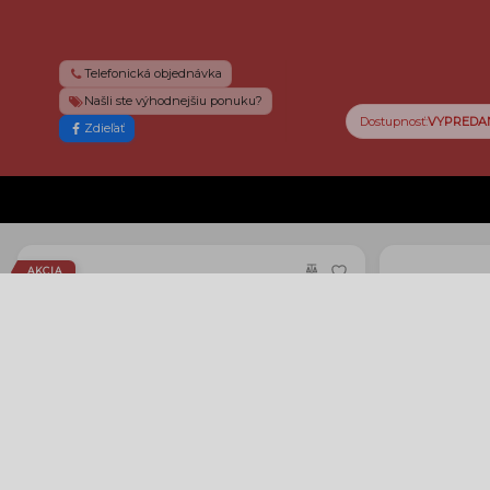
Telefonická objednávka
Našli ste výhodnejšiu ponuku?
Dostupnosť:
VYPREDA
Zdieľať
AKCIA
AF NIKKOR 180mm f/2.8D IF-ED
AF-S DX NIK
949 €
1 029 €
Tovar je na sklade
›