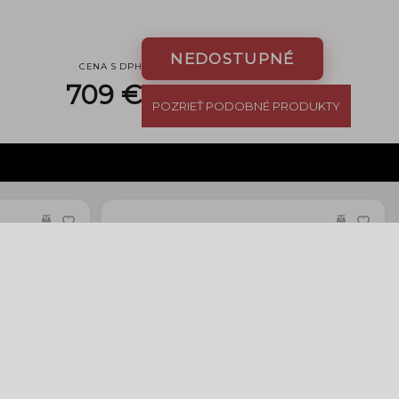
NEDOSTUPNÉ
CENA S DPH
709 €
POZRIEŤ PODOBNÉ PRODUKTY
G OS HSM
Samyang 8mm f/3.5 IF UMC Fisheye CSII (pre Nikon)
on)
279 €
Tovar je na sklade
›