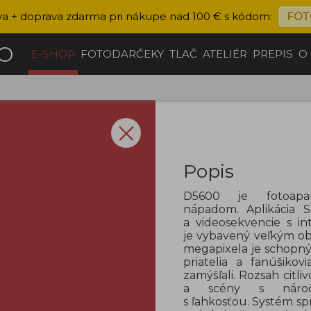
va + doprava zdarma pri nákupe nad 100 € s kódom:
FOT
ČO
E-SHOP
FOTODARČEKY
TLAČ
ATELIÉR
PREPIS
O
Popis
D5600 je fotoapa
nápadom.
Aplikácia
a videosekvencie s in
je vybavený veľkým o
megapixela je schopný 
priatelia a fanúšiko
zamýšľali. Rozsah citl
a scény s náročn
s ľahkosťou. Systém s