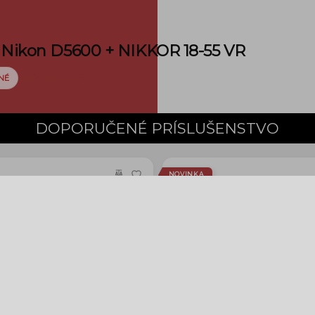
Nikon D5600 + NIKKOR 18-55 VR
možnosti doručenia
NÉ
DOPORUČENÉ PRÍSLUŠENSTVO
NOVINKA
KOR 18-140mm f/3.5-5.6G ED VR
Sigma 100-400mm f5-6.3 D
Contemporary (pre Nik
629 €
939 €
Tovar je na sklade
›
Tovar je na sklade
›