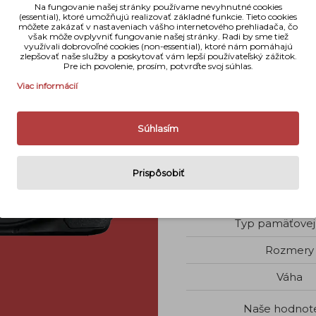
Na fungovanie našej stránky používame nevyhnutné cookies
Typ fotoapar
(essential), ktoré umožňujú realizovať základné funkcie. Tieto cookies
môžete zakázať v nastaveniach vášho internetového prehliadača, čo
Snímač
však môže ovplyvniť fungovanie našej stránky. Radi by sme tiež
využívali dobrovoľné cookies (non-essential), ktoré nám pomáhajú
zlepšovať naše služby a poskytovať vám lepší používateľský zážitok.
Počet megapi
Pre ich povolenie, prosím, potvrďte svoj súhlas.
Viac informácií
Citlivosť I
Objektív
Súhlasím
Podporované f
Bezdrôtové tech
Prispôsobiť
Maximálne rozlíše
Typ pamäťovej 
Rozmery
Váha
Naše hodnot