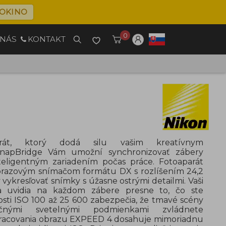
OKINO
0
 NÁS
KONTAKT
rát, ktorý dodá silu vašim kreatívnym
 SnapBridge Vám umožní synchronizovať zábery
teligentným zariadením počas práce. Fotoaparát
brazovým snímačom formátu DX s rozlíšením 24,2
vykresľovať snímky s úžasne ostrými detailmi. Vaši
via uvidia na každom zábere presne to, čo ste
ivosti ISO 100 až 25 600 zabezpečia, že tmavé scény
ými svetelnými podmienkami zvládnete
pracovania obrazu EXPEED 4 dosahuje mimoriadnu