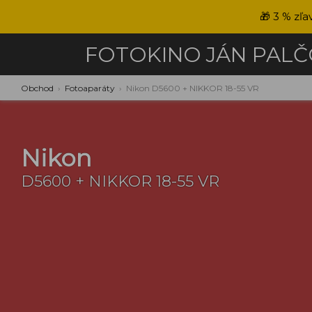
🎁
3 % zľa
FOTOKINO
JÁN PAL
Obchod
›
Fotoaparáty
›
Nikon D5600 + NIKKOR 18-55 VR
Nikon
D5600 + NIKKOR 18-55 VR