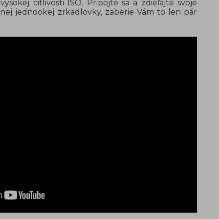
sokej citlivosti ISO. Pripojte sa a zdieľajte svoje
álnej jednookej zrkadlovky, zaberie Vám to len pár