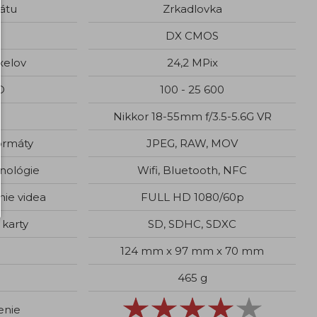
átu
Zrkadlovka
DX CMOS
xelov
24,2 MPix
SO
100 - 25 600
Nikkor 18-55mm f/3.5-5.6G VR
ormáty
JPEG, RAW, MOV
nológie
Wifi, Bluetooth, NFC
nie videa
FULL HD 1080/60p
karty
SD, SDHC, SDXC
124 mm x 97 mm x 70 mm
465 g
enie