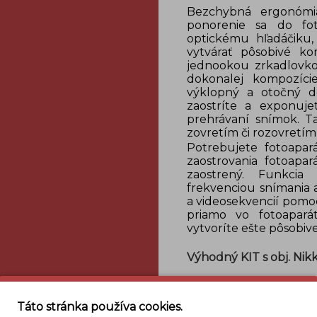
Bezchybná ergonómi
ponorenie sa do fot
optickému hľadáčiku,
vytvárať pôsobivé ko
jednookou zrkadlovkou
dokonalej kompozície
výklopný a otočný do
zaostríte a exponuje
prehrávaní snímok. T
zovretím či rozovretím
Potrebujete fotoapa
zaostrovania fotoapa
zaostrený. Funkcia
frekvenciou snímania a
a videosekvencií pomo
priamo vo fotoapará
vytvoríte ešte pôsobive
Výhodný KIT s obj. Nik
Detaily
Táto stránka používa cookies.