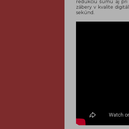
redukciu šumu aj pri vy
zábery v kvalite digit
sekúnd.