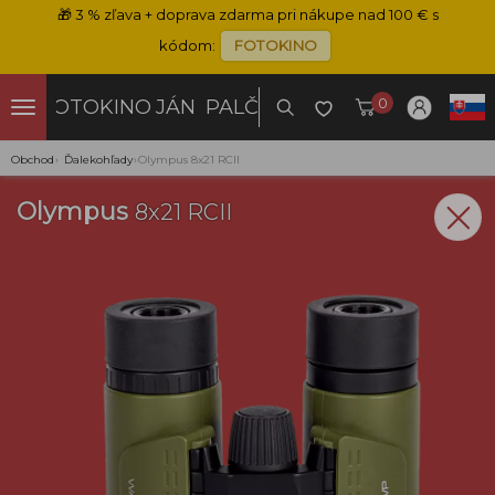
🎁
3 % zľava + doprava zdarma pri nákupe nad 100 € s
kódom:
FOTOKINO
0
FOTOKINO
JÁN PALČO
Obchod
›
Ďalekohľady
›
Olympus 8x21 RCII
Olympus
8x21 RCII