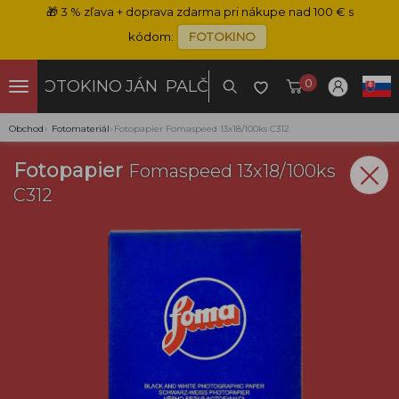
🎁
3 % zľava + doprava zdarma pri nákupe nad 100 € s
kódom:
FOTOKINO
0
FOTOKINO
JÁN PALČO
Obchod
›
Fotomateriál
›
Fotopapier Fomaspeed 13x18/100ks C312
Fotopapier
Fomaspeed 13x18/100ks
C312