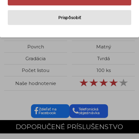
Charaktér
Pozitívny
Prispôsobiť
Prevedenie
Čiernobielý
Formát
13 x 18
Povrch
Matný
Gradácia
Tvrdá
Počet listou
100 ks
Naše hodnotenie
Zdieľať na
Telefonická
Facebook
objednávka
DOPORUČENÉ PRÍSLUŠENSTVO