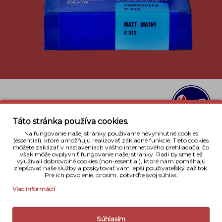
Táto stránka používa cookies.
Popis
Na fungovanie našej stránky používame nevyhnutné cookies
(essential), ktoré umožňujú realizovať základné funkcie. Tieto cookies
Fomaspeed je čiernobiely matný fotopapier formátu
môžete zakázať v nastaveniach vášho internetového prehliadača, čo
13x18cm tvrdéj gradácií v množstve 100 listov. Je
však môže ovplyvniť fungovanie našej stránky. Radi by sme tiež
využívali dobrovoľné cookies (non-essential), ktoré nám pomáhajú
jeden z najobľubenejších fotopapierov pri výrobe
zlepšovať naše služby a poskytovať vám lepší používateľský zážitok.
čierno-bielých fotografií.
Pre ich povolenie, prosím, potvrďte svoj súhlas.
Viac informácií
Detaily
Súhlasím
Typ fotomateriálu
Fotopapier