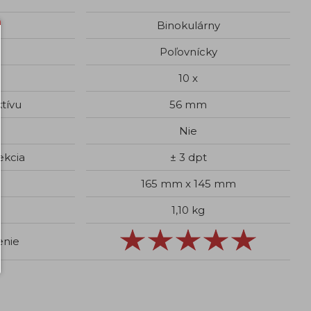
Binokulárny
Poľovnícky
e
10 x
tívu
56 mm
Nie
ekcia
± 3 dpt
165 mm x 145 mm
1,10 kg
enie