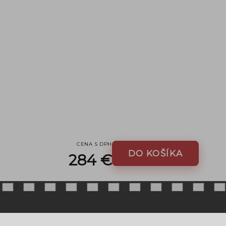
CENA S DPH
DO KOŠÍKA
284 €
MÔJ ÚČET