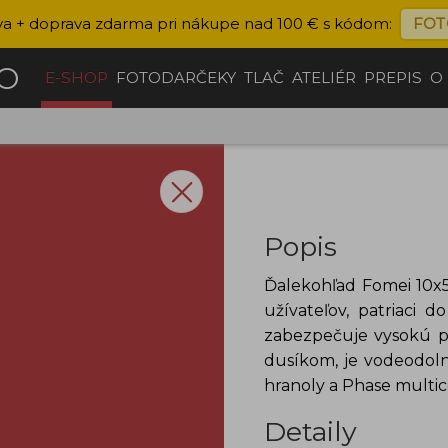
va + doprava zdarma pri nákupe nad 100 € s kódom:
FOT
ČO
E-SHOP
FOTODARČEKY
TLAČ
ATELIÉR
PREPIS
O
Popis
Ďalekohľad Fomei 10x
užívateľov, patriaci 
zabezpečuje vysokú p
dusíkom, je vodeodoln
hranoly a Phase multic
Detaily