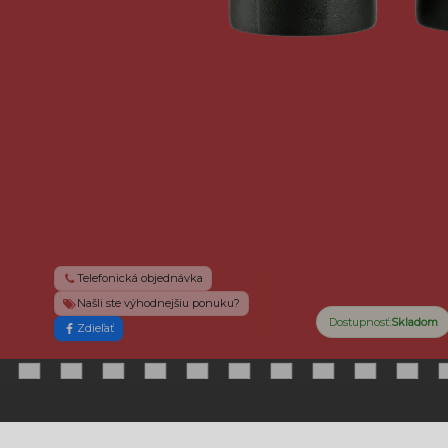
Telefonická objednávka
Našli ste výhodnejšiu ponuku?
Dostupnosť:
Skladom
Zdieľať
INFORMÁCIE