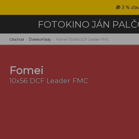
🎁
3 % zľa
FOTOKINO
JÁN PAL
Obchod
›
Ďalekohľady
›
Fomei 10x56 DCF Leader FMC
Fomei
10x56 DCF Leader FMC