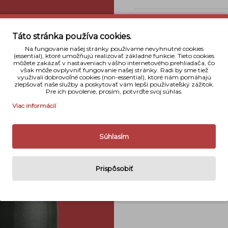
Typ
Táto stránka používa cookies.
Použitie
Na fungovanie našej stránky používame nevyhnutné cookies
(essential), ktoré umožňujú realizovať základné funkcie. Tieto cookies
Priblíženi
môžete zakázať v nastaveniach vášho internetového prehliadača, čo
však môže ovplyvniť fungovanie našej stránky. Radi by sme tiež
Priemer objek
využívali dobrovoľné cookies (non-essential), ktoré nám pomáhajú
zlepšovať naše služby a poskytovať vám lepší používateľský zážitok.
Pre ich povolenie, prosím, potvrďte svoj súhlas.
Zoom
Viac informácií
Dioptrická kor
Rozmery
Súhlasím
Váha
Prispôsobiť
Naše hodnot