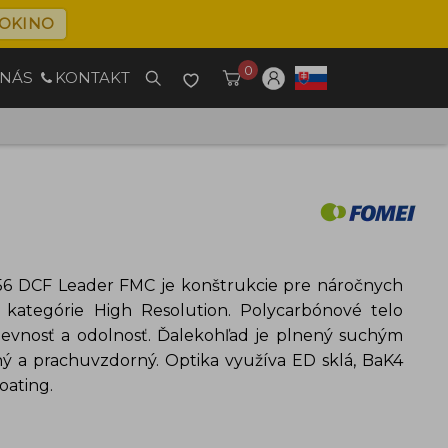
OKINO
0
 NÁS
KONTAKT
56 DCF Leader FMC
je
konštrukcie pre náročnych
do kategórie High Resolution. Polycarbónové telo
evnosť a odolnosť. Ďalekohľad je plnený suchým
ý a prachuvzdorný. Optika využíva ED sklá, BaK4
oating.