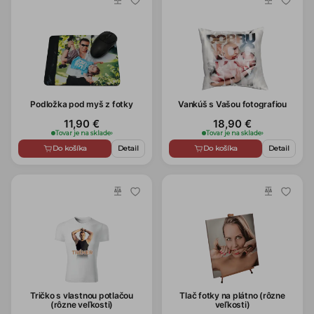
Podložka pod myš z fotky
Vankúš s Vašou fotografiou
11,90 €
18,90 €
Tovar je na sklade
›
Tovar je na sklade
›
Do košíka
Detail
Do košíka
Detail
Tričko s vlastnou potlačou
Tlač fotky na plátno (rôzne
(rôzne veľkosti)
veľkosti)