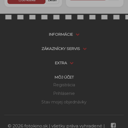
Do košíka
Detail
INFORMÁCIE
ZÁKAZNÍCKY SERVIS
EXTRA
MÔJ ÚČET
Registrácia
Prihlásenie
Stav mojej objednávky
Dostupnosť:
Skladom
možnosti doručenia
© 2026 fotokino.sk | všetky práva vyhradené |