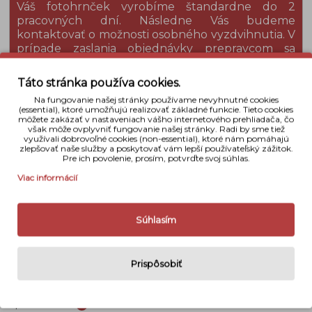
Váš fotohrnček vyrobíme štandardne do 2
pracovných dní. Následne Vás budeme
kontaktovať o možnosti osobného vyzdvihnutia. V
prípade zaslania objednávky prepravcom sa
doručenie predĺži o čas potrebný na dopravu,
ktorý je 1 až 3 pracovné dni, podľa Vami zvoleného
Táto stránka používa cookies.
spôsobu dopravy.
Na fungovanie našej stránky používame nevyhnutné cookies
(essential), ktoré umožňujú realizovať základné funkcie. Tieto cookies
môžete zakázať v nastaveniach vášho internetového prehliadača, čo
však môže ovplyvniť fungovanie našej stránky. Radi by sme tiež
Detaily
využívali dobrovoľné cookies (non-essential), ktoré nám pomáhajú
zlepšovať naše služby a poskytovať vám lepší používateľský zážitok.
Pre ich povolenie, prosím, potvrďte svoj súhlas.
Materiál
Keramika
Viac informácií
Rozmery
9,7 cm x 8 cm
Súhlasím
Váha
295 g
Naše hodnotenie
Prispôsobiť
Spracovanie:
i