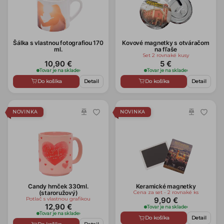
Šálka s vlastnou fotografiou 170
Kovové magnetky s otváračom
ml.
na fľaše
Set 2 rovnaké kusy
10,90 €
5 €
Tovar je na sklade
›
Tovar je na sklade
›
Do košíka
Detail
Do košíka
Detail
NOVINKA
NOVINKA
Candy hrnček 330ml.
Keramické magnetky
(staroružový)
Cena za set - 2 rovnaké ks
Potlač s vlastnou grafikou
9,90 €
12,90 €
Tovar je na sklade
›
Tovar je na sklade
›
Do košíka
Detail