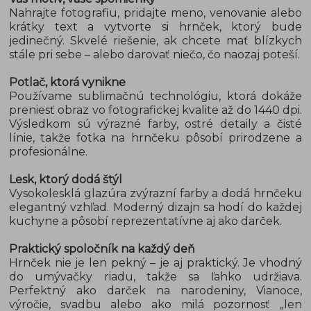
Nahrajte fotografiu, pridajte meno, venovanie alebo
krátky text a vytvorte si hrnček, ktorý bude
jedinečný. Skvelé riešenie, ak chcete mať blízkych
stále pri sebe – alebo darovať niečo, čo naozaj poteší.
Potlač, ktorá vynikne
Používame sublimačnú technológiu, ktorá dokáže
preniesť obraz vo fotografickej kvalite až do 1440 dpi.
Výsledkom sú výrazné farby, ostré detaily a čisté
línie, takže fotka na hrnčeku pôsobí prirodzene a
profesionálne.
Lesk, ktorý dodá štýl
Vysokolesklá glazúra zvýrazní farby a dodá hrnčeku
elegantný vzhľad. Moderný dizajn sa hodí do každej
kuchyne a pôsobí reprezentatívne aj ako darček.
Praktický spoločník na každý deň
Hrnček nie je len pekný – je aj praktický. Je vhodný
do umývačky riadu, takže sa ľahko udržiava.
Perfektný ako darček na narodeniny, Vianoce,
výročie, svadbu alebo ako milá pozornosť „len