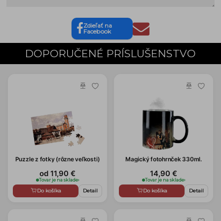
Zdieľať na
Facebook
DOPORUČENÉ PRÍSLUŠENSTVO
Puzzle z fotky (rôzne veľkosti)
Magický fotohrnček 330ml.
od 11,90 €
14,90 €
Tovar je na sklade
›
Tovar je na sklade
›
Do košíka
Detail
Do košíka
Detail