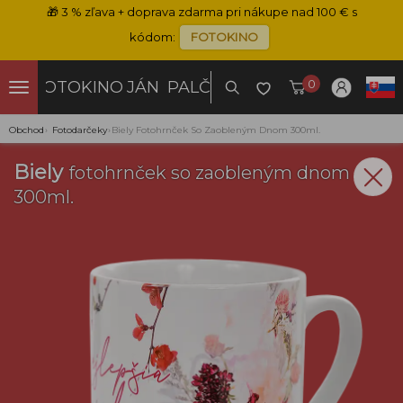
🎁
3 % zľava + doprava zdarma pri nákupe nad 100 € s
kódom:
FOTOKINO
0
FOTOKINO
JÁN PALČO
Obchod
›
Fotodarčeky
›
Biely Fotohrnček So Zaobleným Dnom 300ml.
Biely
fotohrnček so zaobleným dnom
300ml.