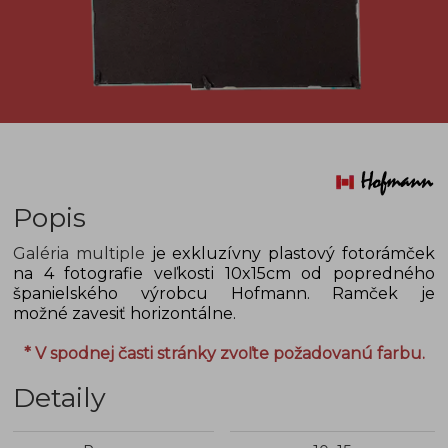
Popis
Galéria multiple
je exkluzívny plastový fotorámček
na 4 fotografie veľkosti 10x15cm od popredného
španielského výrobcu Hofmann. Ramček je
možné zavesiť horizontálne.
* V spodnej časti stránky zvoľte požadovanú farbu.
Detaily