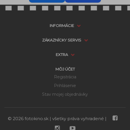
INFORMÁCIE
ZÁKAZNÍCKY SERVIS
EXTRA
MÔJ ÚČET
Registrácia
Prihlásenie
Stav mojej objednávky
Dostupnosť:
Skladom
možnosti doručenia
© 2026 fotokino.sk | všetky práva vyhradené |