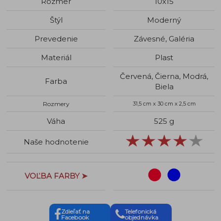
Rozmer
10x15
Štýl
Moderný
Prevedenie
Závesné, Galéria
Materiál
Plast
Červená, Čierna, Modrá,
Farba
Biela
Rozmery
31,5 cm x 30 cm x 2,5 cm
Váha
525 g
Naše hodnotenie
VOĽBA FARBY ➤
Zdieľať na
Telefonická
Facebook
objednávka