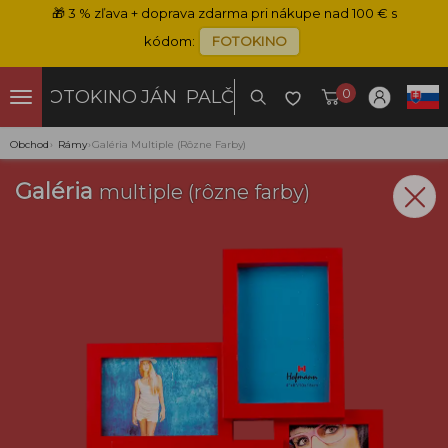
🎁
3 % zľava + doprava zdarma pri nákupe nad 100 € s
kódom:
FOTOKINO
0
FOTOKINO
JÁN PALČO
Obchod
›
Rámy
›
Galéria Multiple (rôzne Farby)
Galéria
multiple (rôzne farby)