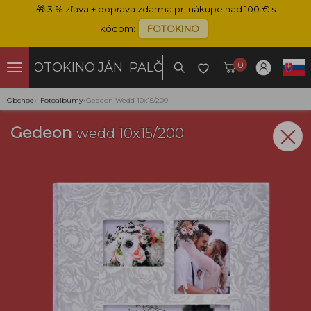
🎁
3 % zľava + doprava zdarma pri nákupe nad 100 € s
kódom:
FOTOKINO
0
FOTOKINO
JÁN PALČO
Obchod
›
Fotoalbumy
›
Gedeon Wedd 10x15/200
Gedeon
wedd 10x15/200