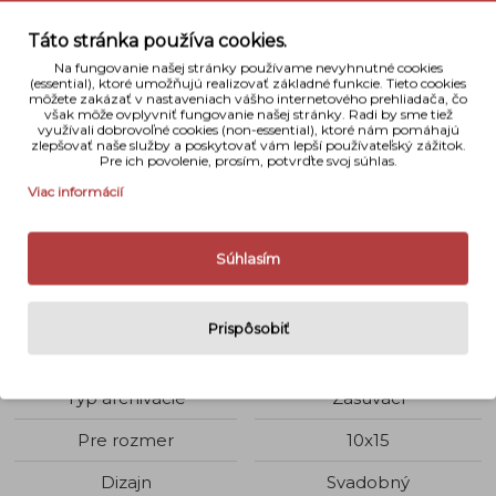
Táto stránka používa cookies.
Na fungovanie našej stránky používame nevyhnutné cookies
(essential), ktoré umožňujú realizovať základné funkcie. Tieto cookies
môžete zakázať v nastaveniach vášho internetového prehliadača, čo
však môže ovplyvniť fungovanie našej stránky. Radi by sme tiež
využívali dobrovoľné cookies (non-essential), ktoré nám pomáhajú
zlepšovať naše služby a poskytovať vám lepší používateľský zážitok.
Pre ich povolenie, prosím, potvrďte svoj súhlas.
Viac informácií
Popis
Súhlasím
Gedeon wedd 10x15/200
Prispôsobiť
Detaily
Typ archivácie
Zasúvací
Pre rozmer
10x15
Dizajn
Svadobný