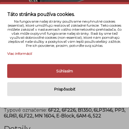
Táto stránka používa cookies.
Na fungovanie našej stránky používame nevyhnutné cookies
(essential), ktoré umožňujú realizovať základné funkcie. Tieto cookies
môžete zakázať v nastaveniach vášho internetového prehliadača, čo
však môže ovplyvniť fungovanie našej stránky. Radi by sme tiež
využívali dobrovoľné cookies (non-essential), ktoré nám pomáhajú
zlepšovať naše služby a poskytovať vám lepší používateľský zážitok.
Pre ich povolenie, prosím, potvrďte svoj súhlas.
Viac informácií
Popis
Súhlasím
Nabíjateľná batéria recyko+ sa pýši jednou z
najvyšších kapacít/vydrží dostupných na trhu.
Batéria je vybavená potlačením samovybíjania a je
Prispôsobiť
od výroby pred nabitá, čo Vám umožní použiť ju
ihneď po vybalení. Počet nabíjacích cyklov bol
zdvihnutý na viac ako 500.
Typové označenie:
6F22, 6F226, B1350, 6LP3146, PP3,
6LR61, 6LF22, MN 1604, E-Block, 6AM-6, 522
Detaily