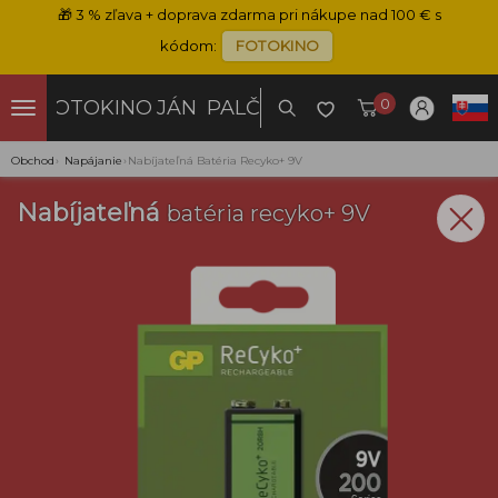
🎁
3 % zľava + doprava zdarma pri nákupe nad 100 € s
kódom:
FOTOKINO
0
FOTOKINO
JÁN PALČO
Obchod
›
Napájanie
›
Nabíjateľná Batéria Recyko+ 9V
Nabíjateľná
batéria recyko+ 9V