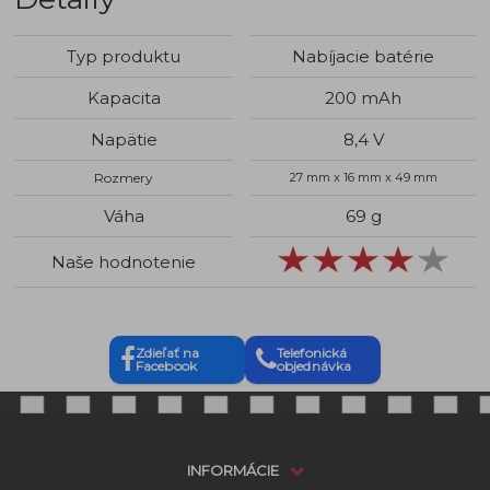
Typ produktu
Nabíjacie batérie
Kapacita
200 mAh
Napätie
8,4 V
Rozmery
27 mm x 16 mm x 49 mm
Váha
69 g
Naše hodnotenie
Zdieľať na
Telefonická
Facebook
objednávka
INFORMÁCIE