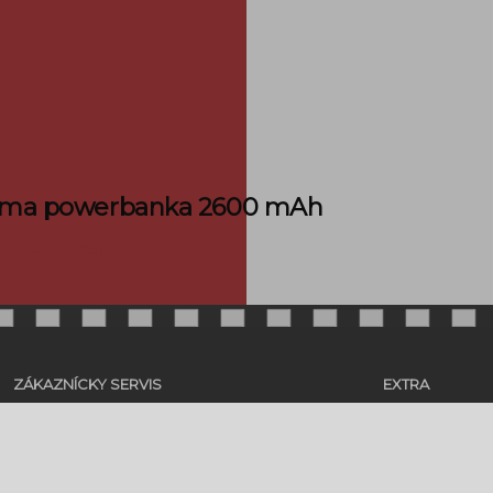
ma powerbanka 2600 mAh
ožnosti doručenia
ZÁKAZNÍCKY SERVIS
EXTRA
Doprava a platba
Cenové ponuky
Obchodné podmienky
Centrum znalostí
dy ochrany osobných údajov
Predávané značky
Reklamačný poriadok
Spolupráca