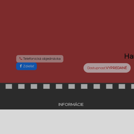
Ha
Telefonická objednávka
Zdieľať
m
Dostupnosť:
VYPREDANÉ
INFORMÁCIE
Kontakt
Cenník služieb
Prečo Fotokino
Zása
Akcie, novinky, blog a súťaže