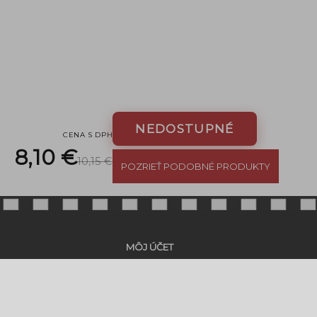
NEDOSTUPNÉ
CENA S DPH
8,10 €
10,15 €
POZRIEŤ PODOBNÉ PRODUKTY
MÔJ ÚČET
Registrácia
Prihlásenie
Stav mojej objednávky