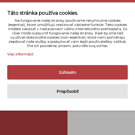
Typ produk
Táto stránka používa cookies.
Na fungovanie našej stránky používame nevyhnutné cookies
Kapacita
(essential), ktoré umožňujú realizovať základné funkcie. Tieto cookies
môžete zakázať v nastaveniach vášho internetového prehliadača, čo
Napätie
však môže ovplyvniť fungovanie našej stránky. Radi by sme tiež
využívali dobrovoľné cookies (non-essential), ktoré nám pomáhajú
zlepšovať naše služby a poskytovať vám lepší používateľský zážitok.
Rozmery
Pre ich povolenie, prosím, potvrďte svoj súhlas.
Viac informácií
Váha
Naše hodnot
Súhlasím
Prispôsobiť