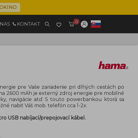
OKINO
0
 NÁS
KONTAKT
nergie pre Vaše zariadenie pri dlhých cestách po
 2600 mAh je externý zdroj energie pre mobilné
ooky, navigácie atď. S touto powerbankou ktorá sa
žné nabiť Váš mob. telefón cca 1-2x.
cro USB nabíjací/prepojovací kábel.