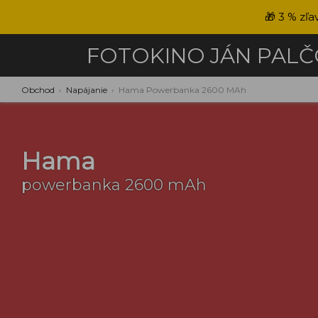
🎁
3 % zľa
FOTOKINO
JÁN PAL
Obchod
›
Napájanie
›
Hama Powerbanka 2600 MAh
Hama
powerbanka 2600 mAh