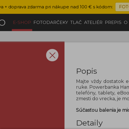
va + doprava zdarma pri nákupe nad 100 € s kódom:
FOT
ČO
E-SHOP
FOTODARČEKY
TLAČ
ATELIÉR
PREPIS
O
Popis
Majte vždy dostatok e
ruke. Powerbanka Hama
telefóny, tablety, eB
zmesti do vrecka, je mo
Súčasťou balenia je mi
Detaily