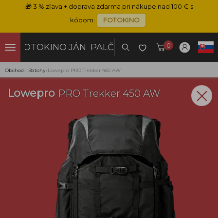
🎁
3 % zľava + doprava zdarma pri nákupe nad 100 € s
kódom:
FOTOKINO
0
FOTOKINO
JÁN PALČO
Obchod
›
Batohy
›
Lowepro PRO Trekker 450 AW
Lowepro
PRO Trekker 450 AW