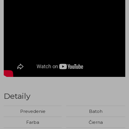
Detaily
Prevedenie
Batoh
Farba
Čierna