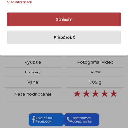
Detaily
Viac informácií
Sortiment
Monopod
Súhlasím
Maximálna výška
141 cm
Prispôsobiť
Materiál
Kov
Nosnosť
6 kg
Využitie
Fotografia, Video
Rozmery
41 cm
Váha
705 g
Naše hodnotenie
Zdieľať na
Telefonická
Facebook
objednávka