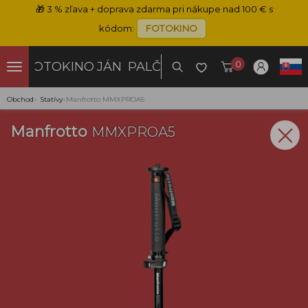
🎁
3 % zľava + doprava zdarma pri nákupe nad 100 € s
kódom:
FOTOKINO
0
FOTOKINO
JÁN PALČO
Obchod
›
Statívy
›
Manfrotto MMXPROA5
Manfrotto
MMXPROA5