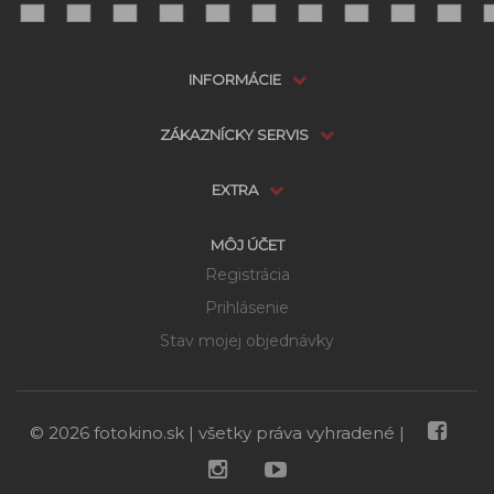
INFORMÁCIE
ZÁKAZNÍCKY SERVIS
EXTRA
MÔJ ÚČET
Registrácia
Prihlásenie
Dostupnosť:
NA OBJEDNÁVKU, Tel:
možnosti
Stav mojej objednávky
052/4684631
doručenia
NA
POZRIEŤ PODOBNÉ
PRODUKTY
OBJEDNÁVKU
© 2026 fotokino.sk | všetky práva vyhradené |
89 €
Cena s DPH: