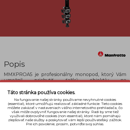
Popis
MMXPROA5 je profesionálny monopod, ktorý Vám
umožnil prichytiť ťažký objektív na
fotografovanie športu, alebo divokej
prírody. Hliníkový profil tvaru D Vám
Táto stránka používa cookies.
poskytne vyššiu pevnosť a zabráni nechcenému
Na fungovanie našej stránky používame nevyhnutné cookies
otáčaniu. Naopak fotografovi uľahčí citlivú zmenu
(essential), ktoré umožňujú realizovať základné funkcie. Tieto cookies
môžete zakázať v nastaveniach vášho internetového prehliadača, čo
uhla. Na fotografovanie budete vďaka Manfrotto
však môže ovplyvniť fungovanie našej stránky. Radi by sme tiež
MMXPROA5 pripravení v priebehu jednej minúty.
využívali dobrovoľné cookies (non-essential), ktoré nám pomáhajú
zlepšovať naše služby a poskytovať vám lepší používateľský zážitok.
Monopod sa predáva bez hlavy.
Pre ich povolenie, prosím, potvrďte svoj súhlas.