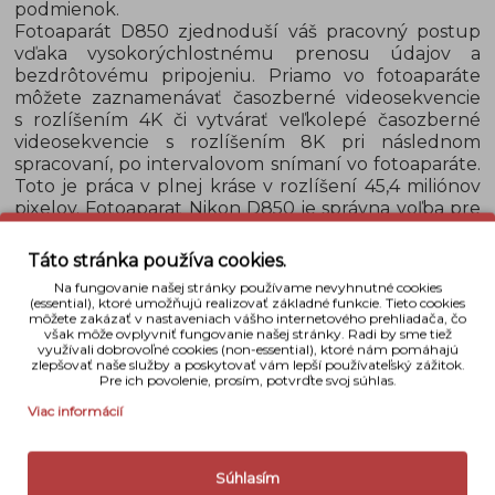
podmienok.
Fotoaparát D850 zjednoduší váš pracovný postup
vďaka vysokorýchlostnému prenosu údajov a
bezdrôtovému pripojeniu. Priamo vo fotoaparáte
môžete zaznamenávať časozberné videosekvencie
s rozlíšením 4K či vytvárať veľkolepé časozberné
videosekvencie s rozlíšením 8K pri následnom
spracovaní, po intervalovom snímaní vo fotoaparáte.
Toto je práca v plnej kráse v rozlíšení 45,4 miliónov
pixelov. Fotoaparat Nikon D850 je správna voľba pre
každého profi fotografa.
Táto stránka používa cookies.
Detaily
Na fungovanie našej stránky používame nevyhnutné cookies
(essential), ktoré umožňujú realizovať základné funkcie. Tieto cookies
môžete zakázať v nastaveniach vášho internetového prehliadača, čo
však môže ovplyvniť fungovanie našej stránky. Radi by sme tiež
Typ fotoaparátu
Zrkadlovka
využívali dobrovoľné cookies (non-essential), ktoré nám pomáhajú
zlepšovať naše služby a poskytovať vám lepší používateľský zážitok.
Snímač
FULL FRAME
Pre ich povolenie, prosím, potvrďte svoj súhlas.
Viac informácií
Počet megapixelov
45,4 MPix
Citlivosť ISO
64 - 25 600
Súhlasím