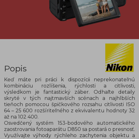
Popis
Keď máte pri práci k dispozícii neprekonateľnú
kombináciu rozlíšenia, rýchlosti a citlivosti,
výsledkom je fantastický záber. Odhaľte detaily
skryté v tých najtmavších scénach a najhlbších
tieňoch pomocou špičkového rozsahu citlivosti ISO
64 – 25 600 rozšíriteľného z ekvivalentu hodnoty 32
až na 102 400.
Osvedčený systém 153-bodového automatického
zaostrovania fotoaparátu D850 sa postará o presnosť.
Využívajte výhody rýchleho zachytenia objektu a