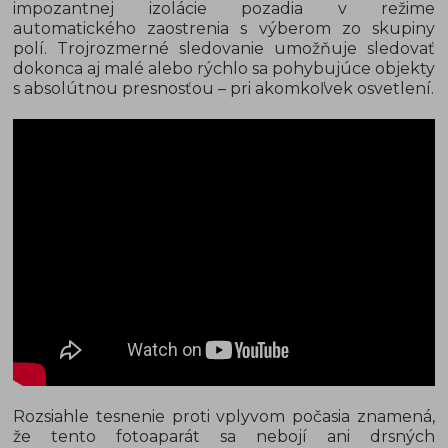
impozantnej izolácie pozadia v režime
automatického zaostrenia s výberom zo skupiny
polí. Trojrozmerné sledovanie umožňuje sledovať
dokonca aj malé alebo rýchlo sa pohybujúce objekty
s absolútnou presnosťou – pri akomkoľvek osvetlení.
Rozsiahle tesnenie proti vplyvom počasia znamená,
že tento fotoaparát sa nebojí ani drsných