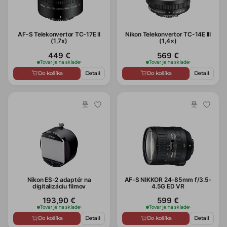
AF-S Telekonvertor TC-17E II
Nikon Telekonvertor TC-14E III
(1,7x)
(1,4×)
449 €
569 €
Tovar je na sklade
›
Tovar je na sklade
›
Do košíka
Detail
Do košíka
Detail
Nikon ES-2 adaptér na
AF-S NIKKOR 24-85mm f/3.5-
digitalizáciu filmov
4.5G ED VR
193,90 €
599 €
Tovar je na sklade
›
Tovar je na sklade
›
Do košíka
Detail
Do košíka
Detail