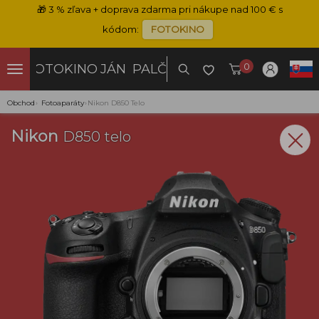
🎁
3 % zľava + doprava zdarma pri nákupe nad 100 € s
kódom:
FOTOKINO
0
FOTOKINO
JÁN PALČO
Obchod
›
Fotoaparáty
›
Nikon D850 Telo
Nikon
D850 telo