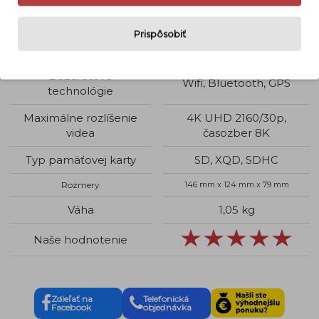
Objektív
Bez objektívu
JPEG, TIFF, RAW, MOV,
Prispôsobiť
Podporované formáty
MP4,
Bezdrôtové
Wifi, Bluetooth, GPS
technológie
Maximálne rozlíšenie
4K UHD 2160/30p,
videa
časozber 8K
Typ pamäťovej karty
SD, XQD, SDHC
Rozmery
146 mm x 124 mm x 79 mm
Váha
1,05 kg
Naše hodnotenie
Zdieľať na
Telefonická
Facebook
objednávka