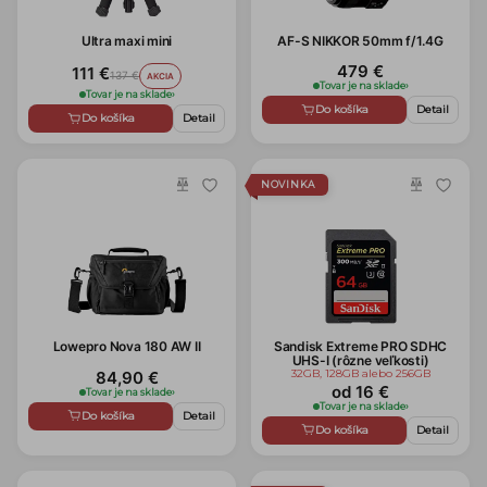
Ultra maxi mini
AF-S NIKKOR 50mm f/1.4G
479 €
111 €
137 €
AKCIA
Tovar je na sklade
›
Tovar je na sklade
›
Do košíka
Detail
Do košíka
Detail
NOVINKA
Lowepro Nova 180 AW II
Sandisk Extreme PRO SDHC
UHS-I (rôzne veľkosti)
32GB, 128GB alebo 256GB
84,90 €
od 16 €
Tovar je na sklade
›
Tovar je na sklade
›
Do košíka
Detail
Do košíka
Detail