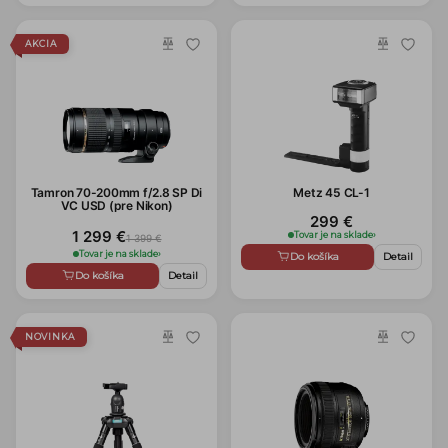
AKCIA
Tamron 70-200mm f/2.8 SP Di
Metz 45 CL-1
VC USD (pre Nikon)
299 €
1 299 €
Tovar je na sklade
›
1 399 €
Tovar je na sklade
›
Do košíka
Detail
Do košíka
Detail
NOVINKA