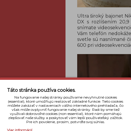
Ultra široký bajonet
DX s rozlíšením 20,9 
snímate videosekvencie
Vám telefón nedokáže 
svetle sú nasnímané čis
600 pri videosekvenciác
Táto stránka používa cookies.
Na fungovanie našej stránky používame nevyhnutné cookies
(essential), ktoré umožňujú realizovať základné funkcie. Tieto cookies
môžete zakázať v nastaveniach vášho internetového prehliadača, čo
však môže ovplyvniť fungovanie našej stránky. Radi by sme tiež
využívali dobrovoľné cookies (non-essential), ktoré nám pomáhajú
zlepšovať naše služby a poskytovať vám lepší používateľský zážitok.
Pre ich povolenie, prosím, potvrďte svoj súhlas.
Viac informácií