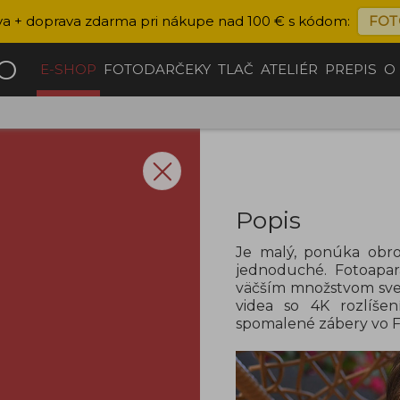
va + doprava zdarma pri nákupe nad 100 € s kódom:
FOT
ČO
E-SHOP
FOTODARČEKY
TLAČ
ATELIÉR
PREPIS
O
Popis
Je malý, ponúka obro
jednoduché. Fotoapar
väčším množstvom svet
videa so 4K rozlíše
spomalené zábery vo F