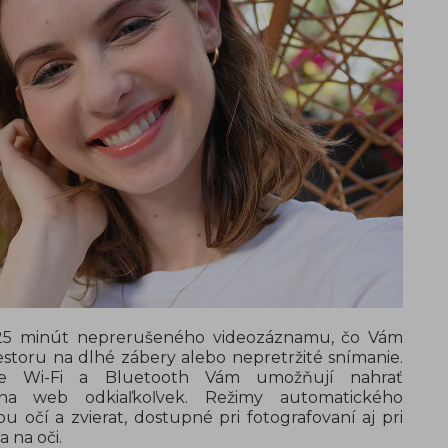
125 minút neprerušeného videozáznamu, čo Vám
estoru na dlhé zábery alebo nepretržité snímanie.
nie Wi-Fi a Bluetooth Vám umožňují nahrať
a web odkiaľkoľvek. Režimy automatického
ou očí a zvierat, dostupné pri fotografovaní aj pri
a na oči.