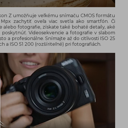
 Nikon Z umožňuje veľkému snímaču CMOS formátu
Mpx zachytiť oveľa viac svetla ako smartfón. Či
 alebo fotografie, získate také bohaté detaily, aké
poskytnúť. Videosekvencie a fotografie v slabom
to a profesionálne. Snímajte až do citlivosti ISO 25
h a ISO 51 200 (rozšíriteľné) pri fotografiách.