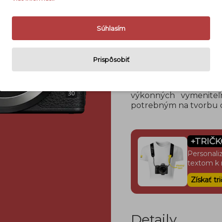
Súhlasím
Ak otočíte výklopný
okamžite aktivuje re
Prispôsobiť
nepotrebné, aby ste
tlačidlo nahrávani
videosekvencie. Foto
výkonných vymeniteľ
potrebným na tvorbu o
+TRIČ
Personali
textom k 
Získať tr
Detaily