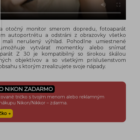
 a otočný monitor smerom dopredu, fotoaparát
žim autoportrétu a odstráni z obrazovky všetko
 mali nerušený výhľad. Pohodlne umiestnené
a umožňuje vytvárať momentky alebo snímať
aparát Z 30 je kompatibilný so širokou škálou
ných objektívov a so všetkým príslušenstvom
bsahu s ktorým zrealizujete svoje nápady.
KO NIKON ZADARMO
zované tričko s tvojím menom alebo reklamným
nákupu Nikon/Nikkor – zdarma.
ičko →