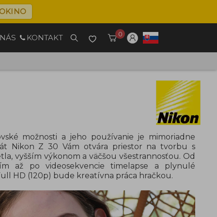
OKINO
0
 NÁS
KONTAKT
vské možnosti a jeho používanie je mimoriadne
át Nikon Z 30 Vám otvára priestor na tvorbu s
la, vyšším výkonom a väčšou všestrannosťou. Od
ním až po videosekvencie timelapse a plynulé
ull HD (120p) bude kreatívna práca hračkou.