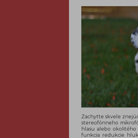
Zachyťte skvele znejú
stereofónneho mikrof
hlasu alebo okolitého
funkcia redukcie hlu