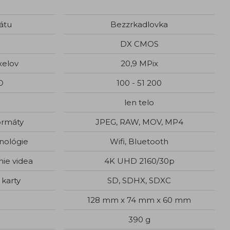
átu
Bezzrkadlovka
DX CMOS
xelov
20,9 MPix
O
100 - 51 200
len telo
ormáty
JPEG, RAW, MOV, MP4
nológie
Wifi, Bluetooth
nie videa
4K UHD 2160/30p
karty
SD, SDHX, SDXC
128 mm x 74 mm x 60 mm
390 g