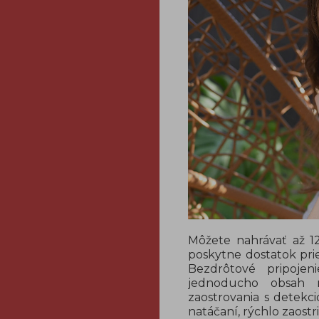
Môžete nahrávať až 
poskytne dostatok pri
Bezdrôtové pripoje
jednoducho obsah n
zaostrovania s detekci
natáčaní, rýchlo zaostri