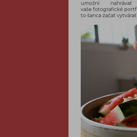
umožní nahráva
vaše fotografické port
to šanca začať vytvárať