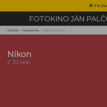
🎁
3 % zľa
FOTOKINO
JÁN PAL
Obchod
›
Fotoaparáty
›
Nikon Z 30 Telo
Nikon
Z 30 telo