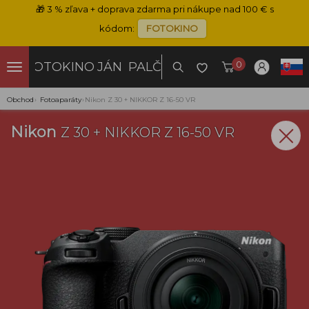
🎁
3 % zľava + doprava zdarma pri nákupe nad 100 € s
kódom:
FOTOKINO
0
FOTOKINO
JÁN PALČO
Obchod
›
Fotoaparáty
›
Nikon Z 30 + NIKKOR Z 16-50 VR
Nikon
Z 30 + NIKKOR Z 16-50 VR