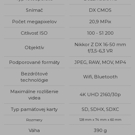
Snímač
DX CMOS
Počet megapixelov
20,9 MPix
Citlivosť ISO
100 - 51 200
Nikkor Z DX 16-50 mm
Objektív
f/3,5-6,3 VR
Podporované formáty
JPEG, RAW, MOV, MP4
Bezdrôtové
Wifi, Bluetooth
technológie
Maximálne rozlíšenie
4K UHD 2160/30p
videa
Typ pamäťovej karty
SD, SDHX, SDXC
Rozmery
128 mm x 74 mm x 60 mm
Váha
390 g