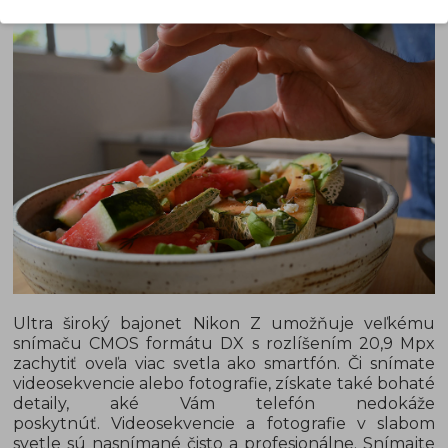
Ultra široký bajonet Nikon Z umožňuje veľkému
snímaču CMOS formátu DX s rozlíšením 20,9 Mpx
zachytiť oveľa viac svetla ako smartfón. Či snímate
videosekvencie alebo fotografie, získate také bohaté
detaily, aké Vám telefón nedokáže
poskytnúť. Videosekvencie a fotografie v slabom
svetle sú nasnímané čisto a profesionálne. Snímajte