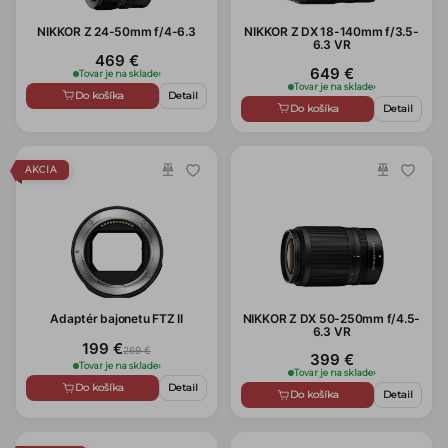
NIKKOR Z 24-50mm f/4-6.3
NIKKOR Z DX 18-140mm f/3.5-
6.3 VR
469 €
649 €
Tovar je na sklade
›
Tovar je na sklade
›
Do košíka
Detail
Do košíka
Detail
AKCIA
Adaptér bajonetu FTZ II
NIKKOR Z DX 50-250mm f/4.5-
6.3 VR
199 €
269 €
399 €
Tovar je na sklade
›
Tovar je na sklade
›
Do košíka
Detail
Do košíka
Detail