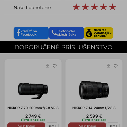
Naše hodnotenie
Zdieľať na
Telefonická
Facebook
objednávka
DOPORUČENÉ PRÍSLUŠENSTVO
NIKKOR Z 70-200mm f/2.8 VR S
NIKKOR Z 14-24mm f/2.8 S
2 749 €
2 599 €
Tovar je na sklade
›
Tovar je na sklade
›
Do košíka
Detail
Do košíka
Detail