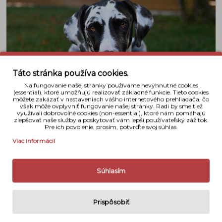
Táto stránka používa cookies.
Na fungovanie našej stránky používame nevyhnutné cookies
(essential), ktoré umožňujú realizovať základné funkcie. Tieto cookies
môžete zakázať v nastaveniach vášho internetového prehliadača, čo
však môže ovplyvniť fungovanie našej stránky. Radi by sme tiež
využívali dobrovoľné cookies (non-essential), ktoré nám pomáhajú
zlepšovať naše služby a poskytovať vám lepší používateľský zážitok.
Zachyťte skvele znejúci zvuk pomocou kvalitného a
Pre ich povolenie, prosím, potvrďte svoj súhlas.
citlivého vstavaného stereofónneho mikrofónu.
Viac informácií
Audio ponúka možnosti na nahrávanie vášho hlasu
alebo okolitého zvuku, ako je hudba, či zvuky ulice.
Nechýba ani funkcia redukcie hluku vetra. Obrazový
Súhlasím
výkon fotoaparátu Z 30 Vám umožní nahrávať alebo
streamovať vlogy a udržať
vaše fotografické portfólio pútavé vďaka snímkam s
Prispôsobiť
bohatými detailmi. Je to šanca začať vytvárať obsah,
ktorý vynikne.