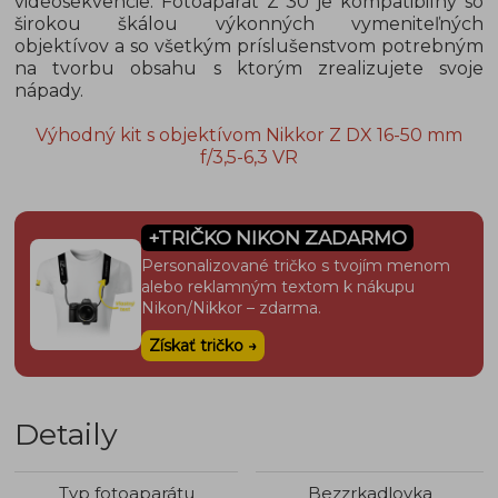
videosekvencie. Fotoaparát Z 30 je kompatibilný so
širokou škálou výkonných vymeniteľných
objektívov a so všetkým príslušenstvom potrebným
na tvorbu obsahu s ktorým zrealizujete svoje
nápady.
Výhodný kit s objektívom Nikkor Z DX 16-50 mm
f/3,5-6,3 VR
+TRIČKO NIKON ZADARMO
Personalizované tričko s tvojím menom
alebo reklamným textom k nákupu
Nikon/Nikkor – zdarma.
Získať tričko →
Detaily
Typ fotoaparátu
Bezzrkadlovka