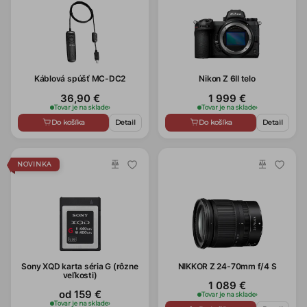
Káblová spúšť MC-DC2
Nikon Z 6II telo
36,90 €
1 999 €
Tovar je na sklade
›
Tovar je na sklade
›
Do košíka
Detail
Do košíka
Detail
NOVINKA
Sony XQD karta séria G (rôzne
NIKKOR Z 24-70mm f/4 S
veľkosti)
1 089 €
od 159 €
Tovar je na sklade
›
Tovar je na sklade
›