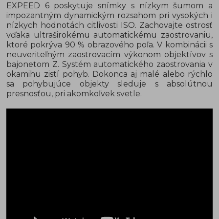
EXPEED 6 poskytuje snímky s nízkym šumom a
impozantným dynamickým rozsahom pri vysokých i
nízkych hodnotách citlivosti ISO. Zachovajte ostrosť
vďaka ultraširokému automatickému zaostrovaniu,
ktoré pokrýva 90 % obrazového poľa. V kombinácii s
neuveriteľným zaostrovacím výkonom objektívov s
bajonetom Z. Systém automatického zaostrovania v
okamihu zistí pohyb. Dokonca aj malé alebo rýchlo
sa pohybujúce objekty sleduje s absolútnou
presnosťou, pri akomkoľvek svetle.