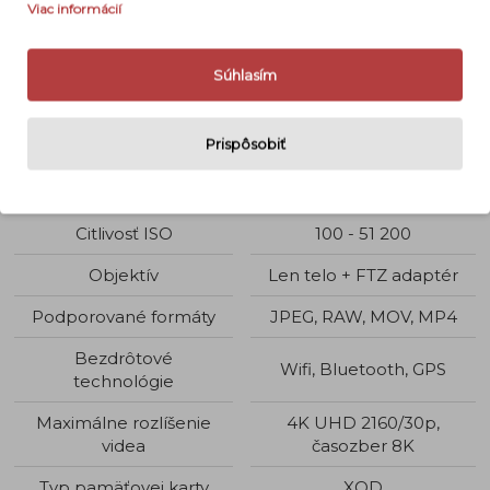
vstupenkou tohto fotoaparátu kamkoľvek.
Viac informácií
Detaily
Súhlasím
Typ fotoaparátu
Bezzrkadlovka
Prispôsobiť
Snímač
FULL FRAME
Počet megapixelov
24,5 MPix
Citlivosť ISO
100 - 51 200
Objektív
Len telo + FTZ adaptér
Podporované formáty
JPEG, RAW, MOV, MP4
Bezdrôtové
Wifi, Bluetooth, GPS
technológie
Maximálne rozlíšenie
4K UHD 2160/30p,
videa
časozber 8K
Typ pamäťovej karty
XQD