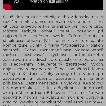
Či už ide o statické snímky alebo videosekvencie s
rozlíšením 4K, v rámci mimoriadne širokého rozsahu
citlivosti na svetlo je kvalita snímok výnimočne čistá.
Môžete zachytiť bohatú paletu odtieňov pri
najjasnejšom slnečnom svetle. Päťosová optická
stabilizácia obrazu (VR) priamo vo fotoaparáte
kompenzuje účinky chvenia fotoaparátu v piatich
smeroch. Počas zaznamenávania videosekvencií
možno nastavovať rýchlosť automatického
zaostrovania a citlivosť automatického zaostrovania
so sledovaním. Neuveriteľný zaostrovací výkon
objektívov s bajonetom Z od spoločnosti Nikon
znižuje nežiaduce účinky zmeny uhla záberu pri
zaostrovaní a posunu zaostrenia pri zmene
priblíženia. Zaznamenávajte s vysokou 10-bitovou
farebnou hĺbkou a získajte štyrikrát viac informácií
ako pri štandardnom 8-bitovom zázname, čo vám
poskytne maximálnu kvalitu snímok pre úpravy a
grading. Vytvárajte časozberné videá s rozlíšením 4K.