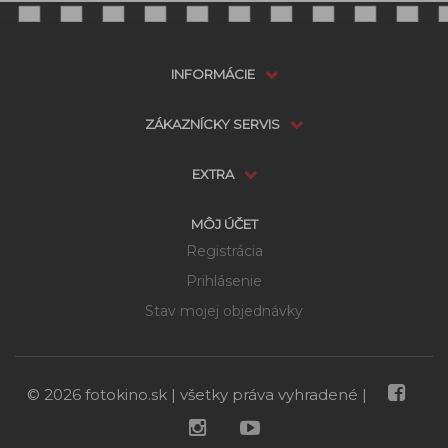
INFORMÁCIE
ZÁKAZNÍCKY SERVIS
EXTRA
MÔJ ÚČET
Registrácia
Prihlásenie
Stav mojej objednávky
Dostupnosť:
VYPREDANÉ
možnosti doručenia
POZRIEŤ PODOBNÉ
NEDOSTUPNÉ
© 2026 fotokino.sk | všetky práva vyhradené |
PRODUKTY
1 749 €
Cena s DPH: