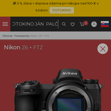
🎁
3 % zľava + doprava zdarma pri nákupe nad 100 € s
kódom:
FOTOKINO
0
FOTOKINO
JÁN PALČO
Obchod
›
Fotoaparáty
›
Nikon Z6 + FTZ
Nikon
Z6 + FTZ