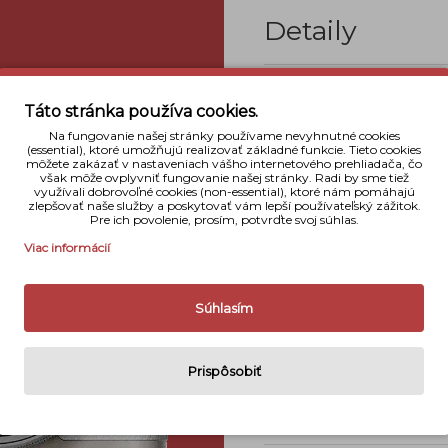
Detaily
Typ fotoapar
Táto stránka používa cookies.
Snímač
Na fungovanie našej stránky používame nevyhnutné cookies
(essential), ktoré umožňujú realizovať základné funkcie. Tieto cookies
Počet megapi
môžete zakázať v nastaveniach vášho internetového prehliadača, čo
však môže ovplyvniť fungovanie našej stránky. Radi by sme tiež
využívali dobrovoľné cookies (non-essential), ktoré nám pomáhajú
Citlivosť IS
zlepšovať naše služby a poskytovať vám lepší používateľský zážitok.
Pre ich povolenie, prosím, potvrďte svoj súhlas.
Objektív
Viac informácií
Podporované f
Súhlasím
Bezdrôtové tech
Maximálne rozlíše
Prispôsobiť
Typ pamäťovej 
Rozmery