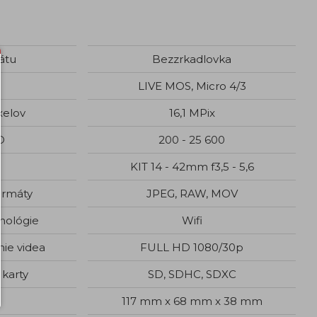
átu
Bezzrkadlovka
LIVE MOS, Micro 4/3
xelov
16,1 MPix
O
200 - 25 600
KIT 14 - 42mm f3,5 - 5,6
ormáty
JPEG, RAW, MOV
nológie
Wifi
nie videa
FULL HD 1080/30p
karty
SD, SDHC, SDXC
117 mm x 68 mm x 38 mm