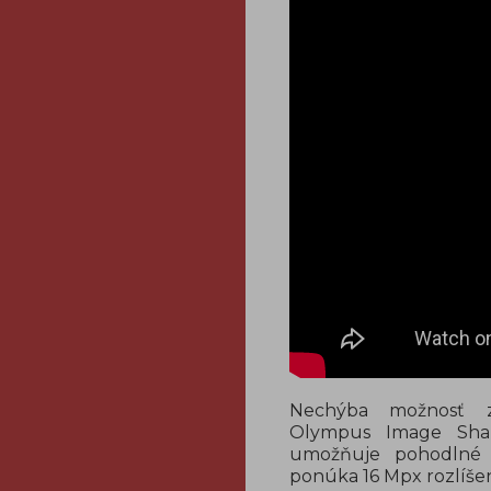
Nechýba možnosť zdi
Olympus Image Shar
umožňuje pohodlné 
ponúka 16 Mpx rozlíšeni