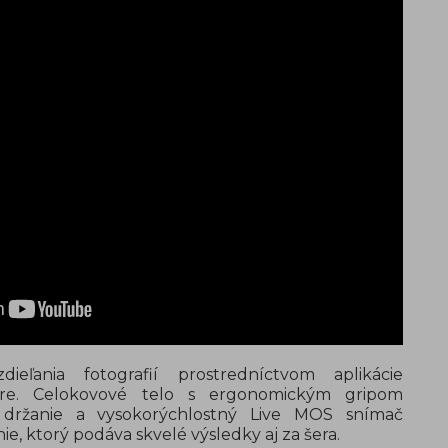
eľania fotografií prostredníctvom aplikácie
e. Celokovové telo s ergonomickým gripom
držanie a vysokorýchlostný Live MOS snímač
e, ktorý podáva skvelé výsledky aj za šera.