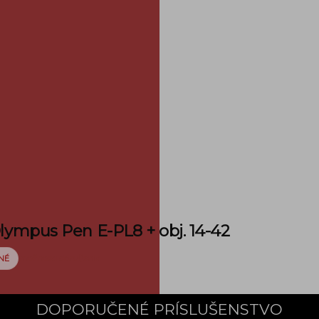
lympus Pen E-PL8 + obj. 14-42
možnosti doručenia
NÉ
DOPORUČENÉ PRÍSLUŠENSTVO