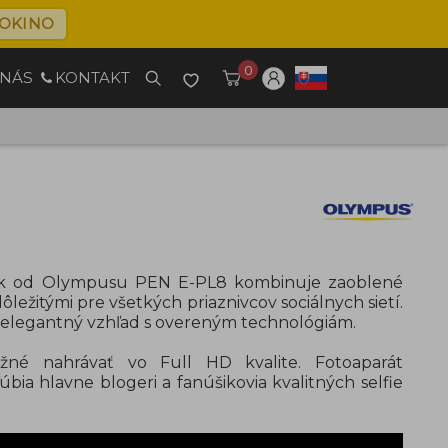
OKINO
0
 NÁS
KONTAKT
ok od Olympusu PEN E-PL8 kombinuje zaoblené
ôležitými pre všetkých priaznivcov sociálnych sietí.
elegantný vzhľad s overeným technológiám.
né nahrávať vo Full HD kvalite. Fotoaparát
ia hlavne blogeri a fanúšikovia kvalitných selfie