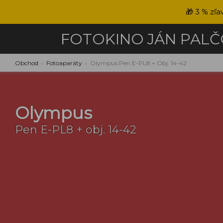
🎁
3 % zľa
FOTOKINO
JÁN PAL
Obchod
›
Fotoaparáty
›
Olympus Pen E-PL8 + Obj. 14-42
Olympus
Pen E-PL8 + obj. 14-42