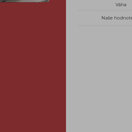
Váha
Naše hodnot