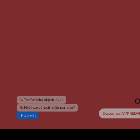
O
Telefonická objednávka
Našli ste výhodnejšiu ponuku?
Dostupnosť:
VYPREDA
Zdieľať