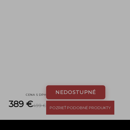
NEDOSTUPNÉ
CENA S DPH
389 €
499 €
POZRIEŤ PODOBNÉ PRODUKTY