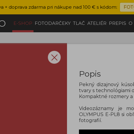
va + doprava zdarma pri nákupe nad 100 € s kódom:
FOT
ČO
E-SHOP
FOTODARČEKY
TLAČ
ATELIÉR
PREPIS
O
Popis
Pekný dizajnový kús
tvary s technológiami d
Kompaktné rozmery a 
Videozáznamy je mož
OLYMPUS E-PL8 si obľúb
fotografií.