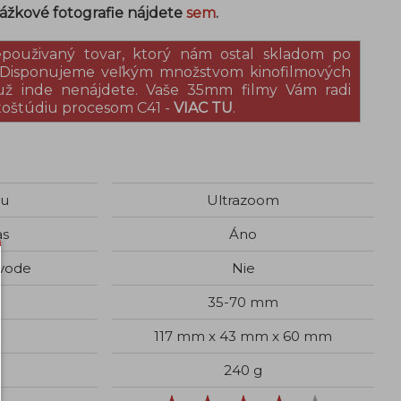
ážkové fotografie nájdete
sem
.
epouživaný tovar, ktorý nám ostal skladom po
. Disponujeme veľkým množstvom kinofilmových
 už inde nenájdete. Vaše 35mm filmy Vám radi
toštúdiu procesom C41 -
VIAC TU
.
gu
Ultrazoom
as
Áno
 vode
Nie
35-70 mm
117 mm x 43 mm x 60 mm
240 g