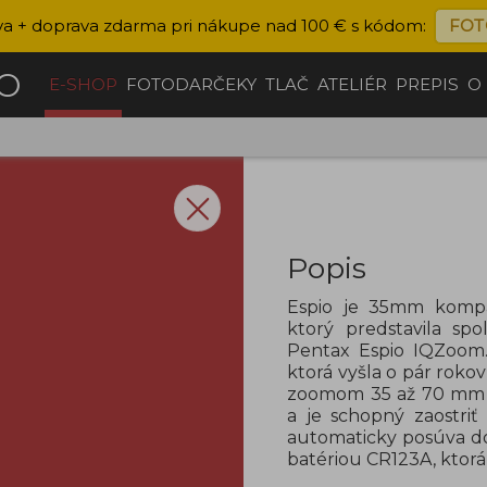
va + doprava zdarma pri nákupe nad 100 € s kódom:
FOT
ČO
E-SHOP
FOTODARČEKY
TLAČ
ATELIÉR
PREPIS
O
Popis
Espio je 35mm kompa
ktorý predstavila sp
Pentax Espio IQZoom.
ktorá vyšla o pár roko
zoomom 35 až 70 mm f/
a je schopný zaostri
automaticky posúva do
batériou CR123A, ktorá 