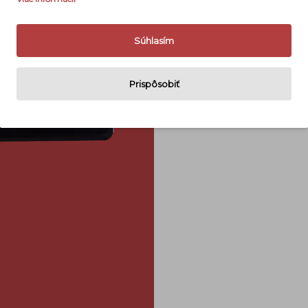
Naše hodnot
Súhlasím
Prispôsobiť