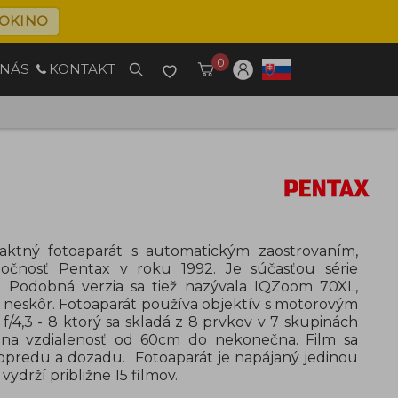
OKINO
0
 NÁS
KONTAKT
ktný fotoaparát s automatickým zaostrovaním,
oločnosť Pentax v roku 1992. Je súčasťou série
 Podobná verzia sa tiež nazývala IQZoom 70XL,
v neskôr.
Fotoaparát používa objektív s motorovým
4,3 - 8 ktorý sa skladá z 8 prvkov v 7 skupinách
ť na vzdialenosť od 60cm do nekonečna. Film sa
predu a dozadu. Fotoaparát je napájaný jedinou
vydrží približne 15 filmov.