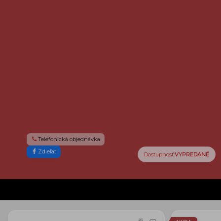
Telefonická objednávka
Zdieľať
m
Dostupnosť:
VYPREDANÉ