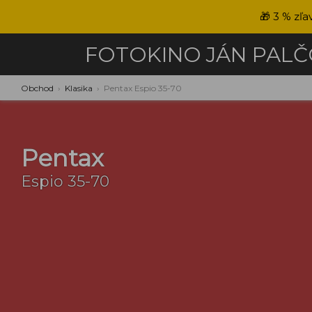
🎁
3 % zľa
FOTOKINO
JÁN PAL
Obchod
›
Klasika
›
Pentax Espio 35-70
Pentax
Espio 35-70