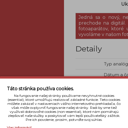
Uk
Jedná sa o nový, n
prechode na digitál
fotoaparátov, ktoré
vyvoláme v našom fo
Detaily
Typ analó
Dátum a č
Odolnosť voči
Táto stránka používa cookies.
Na fungovanie našej stránky používame nevyhnutné cookies
Objektív
(essential), ktoré umožňujú realizovať základné funkcie. Tieto cookies
môžete zakázať v nastaveniach vášho internetového prehliadača, čo
Rozmery
však môže ovplyvniť fungovanie našej stránky. Radi by sme tiež
využívali dobrovoľné cookies (non-essential), ktoré nám pomáhajú
zlepšovať naše služby a poskytovať vám lepší používateľský zážitok.
Váha
Pre ich povolenie, prosím, potvrďte svoj súhlas.
Viac informácií