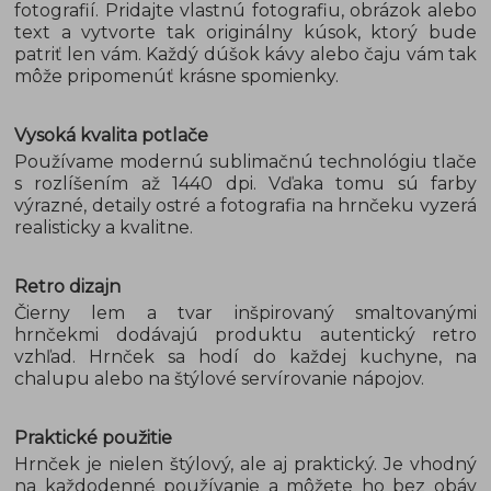
fotografií. Pridajte vlastnú fotografiu, obrázok alebo
text a vytvorte tak originálny kúsok, ktorý bude
patriť len vám. Každý dúšok kávy alebo čaju vám tak
môže pripomenúť krásne spomienky.
Vysoká kvalita potlače
Používame modernú sublimačnú technológiu tlače
s rozlíšením až 1440 dpi. Vďaka tomu sú farby
výrazné, detaily ostré a fotografia na hrnčeku vyzerá
realisticky a kvalitne.
Retro dizajn
Čierny lem a tvar inšpirovaný smaltovanými
hrnčekmi dodávajú produktu autentický retro
vzhľad. Hrnček sa hodí do každej kuchyne, na
chalupu alebo na štýlové servírovanie nápojov.
Praktické použitie
Hrnček je nielen štýlový, ale aj praktický. Je vhodný
na každodenné používanie a môžete ho bez obáv