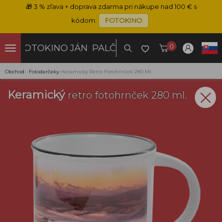
🎁
3 % zľava + doprava zdarma pri nákupe nad 100 € s
kódom:
FOTOKINO
0
FOTOKINO
JÁN PALČO
Obchod
›
Fotodarčeky
›
Keramický Retro Fotohrnček 280 Ml.
Keramický
retro fotohrnček 280 ml.