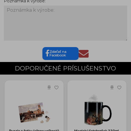
Poznámka k výrobe:
Zdieľať na
Facebook
DOPORUČENÉ PRÍSLUŠENSTVO
Puzzle z fotky (rôzne veľkosti)
Magický fotohrnček 330ml.