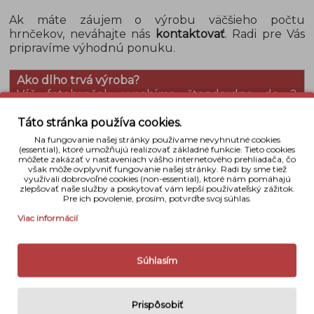
Ak máte záujem o výrobu väčšieho počtu
hrnčekov, neváhajte nás
kontaktovať
. Radi pre Vás
pripravíme výhodnú ponuku.
Ako dlho trvá výroba?
Váš fotohrnček vyrobíme štandardne do 2
pracovných dní. Následne Vás budeme
kontaktovať o možnosti osobného vyzdvihnutia. V
Táto stránka používa cookies.
prípade zaslania objednávky prepravcom sa
Na fungovanie našej stránky používame nevyhnutné cookies
doručenie predĺži o čas potrebný na dopravu,
(essential), ktoré umožňujú realizovať základné funkcie. Tieto cookies
môžete zakázať v nastaveniach vášho internetového prehliadača, čo
ktorý je 1 až 3 pracovné dni, podľa Vami zvoleného
však môže ovplyvniť fungovanie našej stránky. Radi by sme tiež
spôsobu dopravy.
využívali dobrovoľné cookies (non-essential), ktoré nám pomáhajú
zlepšovať naše služby a poskytovať vám lepší používateľský zážitok.
Pre ich povolenie, prosím, potvrďte svoj súhlas.
Viac informácií
Detaily
Súhlasím
Materiál
Keramika
Rozmery
8,3 cm x 8 cm
Prispôsobiť
Váha
270 g