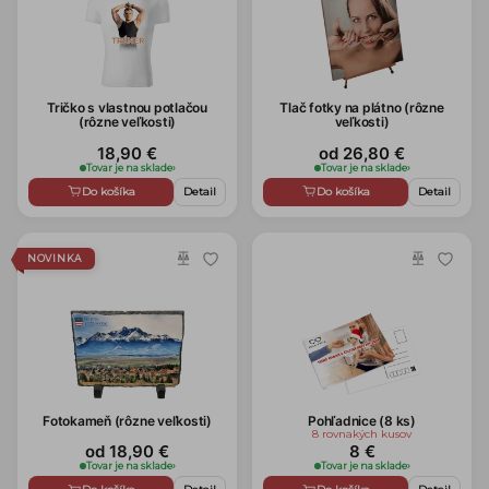
Tričko s vlastnou potlačou
Tlač fotky na plátno (rôzne
(rôzne veľkosti)
veľkosti)
18,90 €
od 26,80 €
Tovar je na sklade
›
Tovar je na sklade
›
Do košíka
Detail
Do košíka
Detail
NOVINKA
Fotokameň (rôzne veľkosti)
Pohľadnice (8 ks)
8 rovnakých kusov
od 18,90 €
8 €
Tovar je na sklade
›
Tovar je na sklade
›