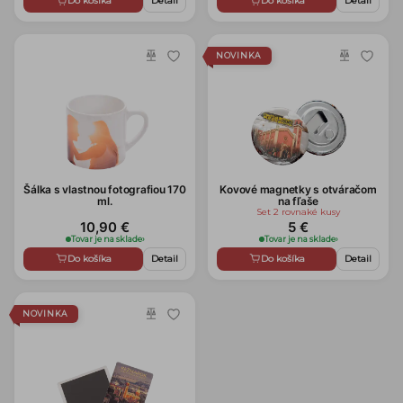
Do košíka
Detail
Do košíka
Detail
NOVINKA
Šálka s vlastnou fotografiou 170
Kovové magnetky s otváračom
ml.
na fľaše
Set 2 rovnaké kusy
10,90 €
5 €
Tovar je na sklade
›
Tovar je na sklade
›
Do košíka
Detail
Do košíka
Detail
NOVINKA