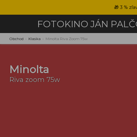
🎁
3 % zľa
FOTOKINO
JÁN PAL
Obchod
›
Klasika
›
Minolta Riva Zoom 75w
Minolta
Riva zoom 75w