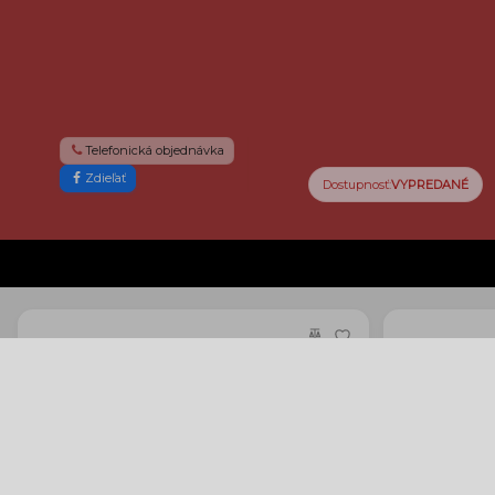
Telefonická objednávka
Zdieľať
m
Dostupnosť:
VYPREDANÉ
Fujicolor 200/36
K