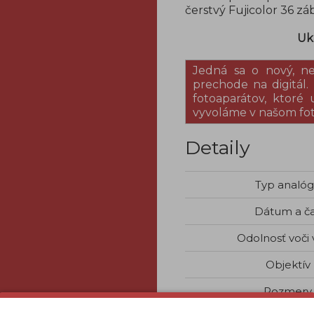
čerstvý Fujicolor 36 záb
Uk
Jedná sa o nový, n
prechode na digitál
fotoaparátov, ktoré
vyvoláme v našom fo
Detaily
Typ analó
Dátum a č
Odolnosť voči
Objektív
Rozmery