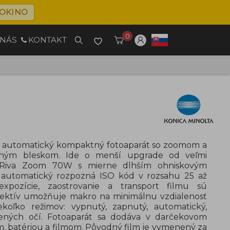
OKINO
0
 NÁS
KONTAKT
e automatický kompaktný fotoaparát so zoomom a
ným bleskom. Ide o menší upgrade od veľmi
Riva Zoom 70W s mierne dlhším ohniskovým
 automatický rozpozná ISO kód v rozsahu 25 až
expozície, zaostrovanie a transport filmu sú
jektív umožňuje makro na minimálnu vzdialenosť
oľko režimov: vypnutý, zapnutý, automatický,
ených očí. Fotoaparát sa dodáva v darčekovom
m, batériou a filmom. Pôvodný film je vymenený za