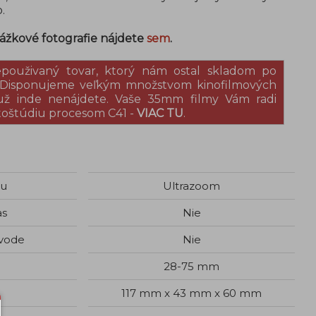
.
ážkové fotografie nájdete
sem
.
epouživaný tovar, ktorý nám ostal skladom po
. Disponujeme veľkým množstvom kinofilmových
 už inde nenájdete. Vaše 35mm filmy Vám radi
toštúdiu procesom C41 -
VIAC TU
.
gu
Ultrazoom
as
Nie
 vode
Nie
28-75 mm
117 mm x 43 mm x 60 mm