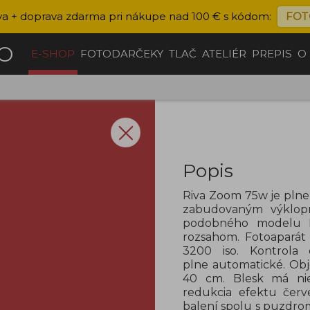
va + doprava zdarma pri nákupe nad 100 € s kódom:
FOT
ČO
E-SHOP
FOTODARČEKY
TLAČ
ATELIÉR
PREPIS
O
Popis
Riva Zoom 75w je pln
zabudovaným výklop
podobného modelu 
rozsahom. Fotoaparát
3200 iso. Kontrola 
plne automatické. Ob
40 cm. Blesk má niek
redukcia efektu červ
balení spolu s puzdro