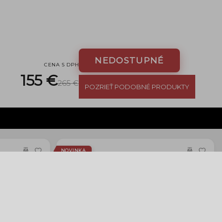
NEDOSTUPNÉ
CENA S DPH
155 €
265 €
POZRIEŤ PODOBNÉ PRODUKTY
NOVINKA
0 II
Fujifilm speed film 400/36