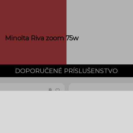
Minolta Riva zoom 75w
ožnosti doručenia
DOPORUČENÉ PRÍSLUŠENSTVO
odak colorPlus 200/24
Fujifilm Neopan Acros 10