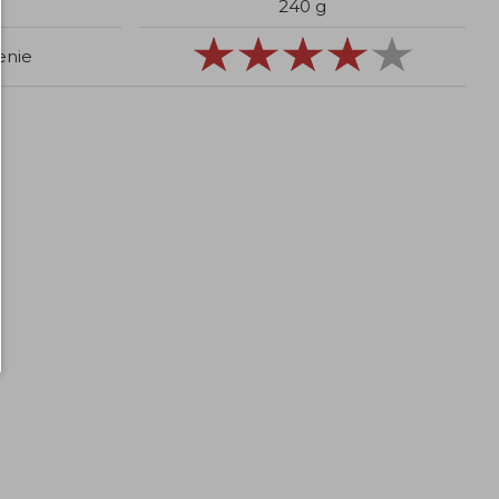
240 g
enie