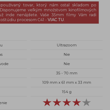
epouživaný tovar, ktorý nám ostal skladom po
. Disponujeme veľkým množstvom kinofilmových
 už inde nenájdete. Vaše 35mm filmy Vám radi
toštúdiu procesom C41 -
VIAC TU
.
gu
Ultrazoom
as
Nie
 vode
Nie
35 - 70 mm
109 mm x 61 mm x 33 mm
154 g
enie