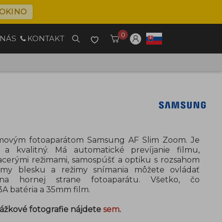
OKINO
0
 NÁS
KONTAKT
lmovým fotoaparátom Samsung AF Slim Zoom. Je
 a kvalitný. Má automatické prevíjanie filmu,
acerými režimami, samospúšť a optiku s rozsahom
my blesku a režimy snímania môžete ovládať
na hornej strane fotoaparátu. Všetko, čo
3A batéria a 35mm film.
ážkové fotografie nájdete
sem
.