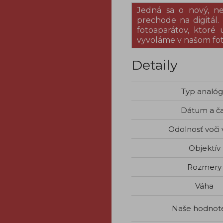
Jedná sa o nový, n
prechode na digitál
fotoaparátov, ktoré
vyvoláme v našom fo
Detaily
Typ analó
Dátum a č
Odolnosť voči
Objektív
Rozmery
Váha
Naše hodnot