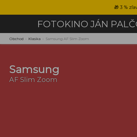
🎁
3 % zľa
FOTOKINO
JÁN PAL
Obchod
›
Klasika
›
Samsung AF Slim Zoom
Samsung
AF Slim Zoom