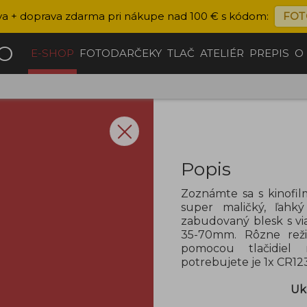
va + doprava zdarma pri nákupe nad 100 € s kódom:
FOT
ČO
E-SHOP
FOTODARČEKY
TLAČ
ATELIÉR
PREPIS
O
Popis
Zoznámte sa s kinofi
super maličký, ľahký
zabudovaný blesk s vi
35-70mm. Rôzne reži
pomocou tlačidiel 
potrebujete je 1x CR12
Uk