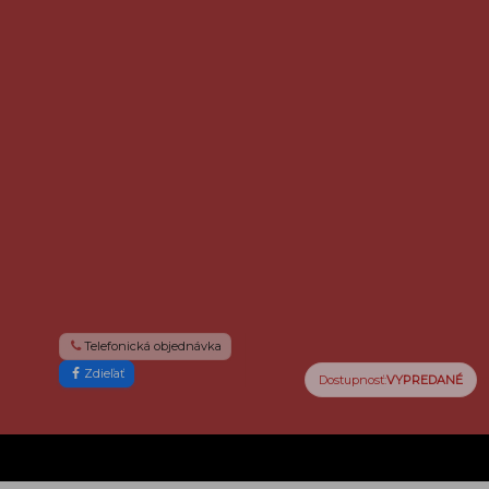
Telefonická objednávka
Zdieľať
m
Dostupnosť:
VYPREDANÉ