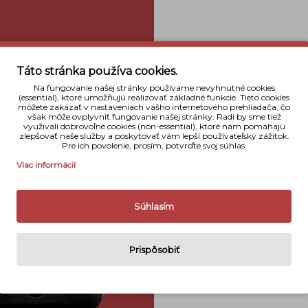
Táto stránka používa cookies.
Na fungovanie našej stránky používame nevyhnutné cookies
(essential), ktoré umožňujú realizovať základné funkcie. Tieto cookies
môžete zakázať v nastaveniach vášho internetového prehliadača, čo
však môže ovplyvniť fungovanie našej stránky. Radi by sme tiež
využívali dobrovoľné cookies (non-essential), ktoré nám pomáhajú
zlepšovať naše služby a poskytovať vám lepší používateľský zážitok.
Pre ich povolenie, prosím, potvrďte svoj súhlas.
Viac informácií
Súhlasím
Prispôsobiť