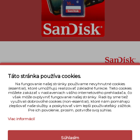
Popis
Táto stránka používa cookies.
Pamäťová karta SanDisk SDHC Class 4 zo série
Na fungovanie našej stránky používame nevyhnutné cookies
blue line patrí do základnej rady pamäťových
(essential), ktoré umožňujú realizovať základné funkcie. Tieto cookies
môžete zakázať v nastaveniach vášho internetového prehliadača, čo
kariet. Svoje využitie nachádza predovšetkým v
však môže ovplyvniť fungovanie našej stránky. Radi by sme tiež
digitálnych fotoaparátoch a v ďalších
využívali dobrovoľné cookies (non-essential), ktoré nám pomáhajú
zlepšovať naše služby a poskytovať vám lepší používateľský zážitok.
multimediálnych zariadeniach, kde môže byť
Pre ich povolenie, prosím, potvrďte svoj súhlas.
ľubovoľne premazávaná tak často ako len
Viac informácií
potrebujete. Karta obsahuje aj ochrannu poistku
proti kopírovaniu dát, je vodotesná, nárazuvzdorná
a odolná voči röntgenu. Hodí sa aj do videokamier so
Súhlasím
záznamon v SD a HD ready kvalite.