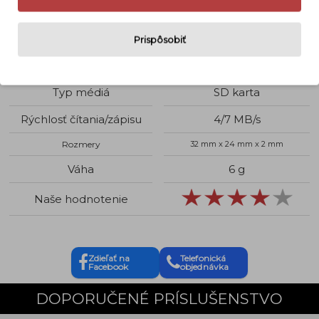
Detaily
Prispôsobiť
Kapacita
16 GB
Typ médiá
SD karta
Rýchlosť čítania/zápisu
4/7 MB/s
Rozmery
32 mm x 24 mm x 2 mm
Váha
6 g
Naše hodnotenie
Zdieľať na
Telefonická
Facebook
objednávka
DOPORUČENÉ PRÍSLUŠENSTVO