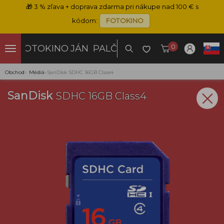
🎁
3 % zľava + doprava zdarma pri nákupe nad 100 € s
kódom:
FOTOKINO
0
FOTOKINO
JÁN PALČO
Obchod
›
Médiá
›
SanDisk SDHC 16GB Class4
SanDisk
SDHC 16GB Class4