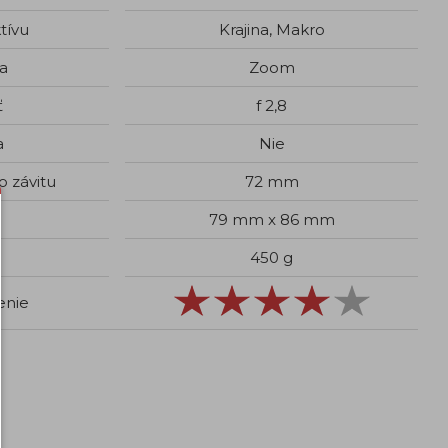
tívu
Krajina, Makro
a
Zoom
ť
f 2,8
a
Nie
o závitu
72 mm
79 mm x 86 mm
450 g
enie