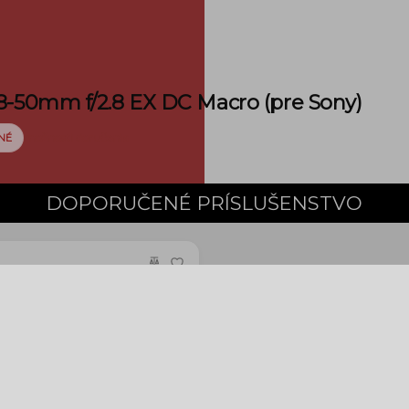
8-50mm f/2.8 EX DC Macro (pre Sony)
možnosti doručenia
NÉ
DOPORUČENÉ PRÍSLUŠENSTVO
filter kit II (rôzne veľkosti)