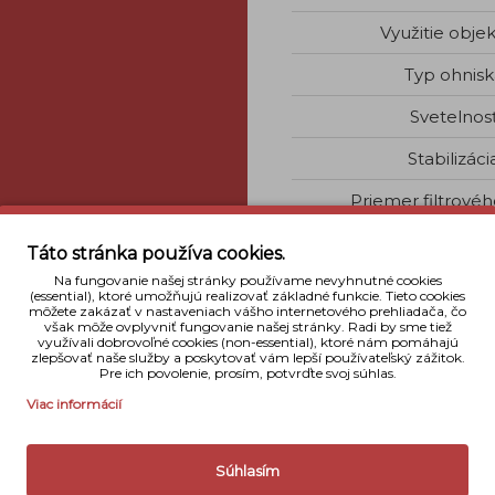
Využitie objek
Typ ohnisk
Svetelnos
Stabilizáci
Priemer filtrovéh
Rozmery
Táto stránka používa cookies.
Na fungovanie našej stránky používame nevyhnutné cookies
Váha
(essential), ktoré umožňujú realizovať základné funkcie. Tieto cookies
môžete zakázať v nastaveniach vášho internetového prehliadača, čo
však môže ovplyvniť fungovanie našej stránky. Radi by sme tiež
Naše hodnot
využívali dobrovoľné cookies (non-essential), ktoré nám pomáhajú
zlepšovať naše služby a poskytovať vám lepší používateľský zážitok.
Pre ich povolenie, prosím, potvrďte svoj súhlas.
Viac informácií
Súhlasím