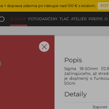
va + doprava zdarma pri nákupe nad 100 € s kódom:
FOT
ČO
E-SHOP
FOTODARČEKY
TLAČ
ATELIÉR
PREPIS
O
Popis
)
Sigma 18-50mm f/2.8
začínajúceho, až stred
je doplnený o funkciu
50cm.
Detaily
Bajonet