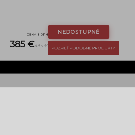
NEDOSTUPNÉ
CENA S DPH
385 €
485 €
POZRIEŤ PODOBNÉ PRODUKTY