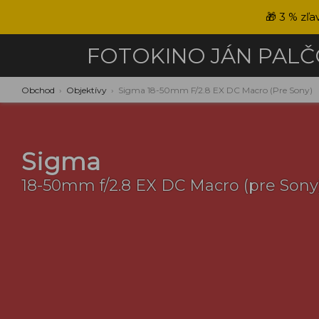
🎁
3 % zľa
FOTOKINO
JÁN PAL
Obchod
›
Objektívy
›
Sigma 18-50mm F/2.8 EX DC Macro (pre Sony)
Sigma
18-50mm f/2.8 EX DC Macro (pre Sony