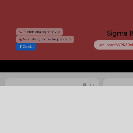
Sigma 1
Telefonická objednávka
Našli ste výhodnejšiu ponuku?
Dostupnosť:
VYPREDA
Zdieľať
Fomei UV filter (rôzne veľkosti)
Hoya 