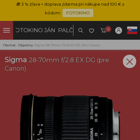
🎁
3 % zľava + doprava zdarma pri nákupe nad 100 € s
kódom:
FOTOKINO
0
FOTOKINO
JÁN PALČO
Obchod
›
Objektívy
›
Sigma 28-70mm F/2.8 EX DG (pre Canon)
Sigma
28-70mm f/2.8 EX DG (pre
Canon)