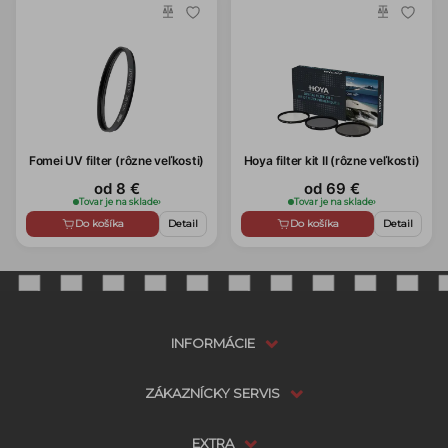
Fomei UV filter (rôzne veľkosti)
Hoya filter kit II (rôzne veľkosti)
od 8 €
od 69 €
Tovar je na sklade
›
Tovar je na sklade
›
Do košíka
Detail
Do košíka
Detail
INFORMÁCIE
ZÁKAZNÍCKY SERVIS
EXTRA