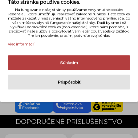
Táto stránka používa cookies.
Typ ohniska
Zoom
Na fungovanie našej stránky používame nevyhnutné cookies
(essential), ktoré umožňujú realizovať základné funkcie. Tieto cookies
môžete zakázať v nastaveniach vášho internetového prehliadača, čo
Svetelnosť
f 2,8
však môže ovplyvniť fungovanie našej stránky. Radi by sme tiež
využívali dobrovoľné cookies (non-essential), ktoré nám pomáhajú
zlepšovať naše služby a poskytovať vám lepší používateľský zážitok.
Stabilizácia
Nie
Pre ich povolenie, prosím, potvrďte svoj súhlas.
Priemer filtrového závitu
67 mm
Viac informácií
Rozmery
75 mm x 87 mm
Súhlasím
Váha
510 g
Naše hodnotenie
Prispôsobiť
Zdieľať na
Telefonická
Facebook
objednávka
DOPORUČENÉ PRÍSLUŠENSTVO