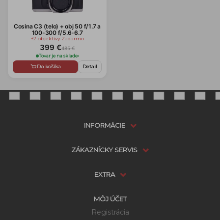
Cosina C3 (telo) + obj 50 f/1.7 a
100-300 f/5.6-6.7
+2 objektívy Zadarmo
399 €
485 €
Tovar je na sklade
›
Do košíka
Detail
INFORMÁCIE
ZÁKAZNÍCKY SERVIS
EXTRA
MÔJ ÚČET
Registrácia