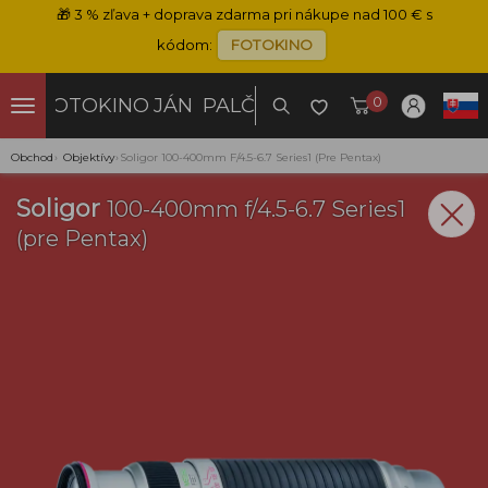
🎁
3 % zľava + doprava zdarma pri nákupe nad 100 € s
kódom:
FOTOKINO
0
FOTOKINO
JÁN PALČO
Obchod
›
Objektívy
›
Soligor 100-400mm F/4.5-6.7 Series1 (pre Pentax)
Soligor
100-400mm f/4.5-6.7 Series1
(pre Pentax)