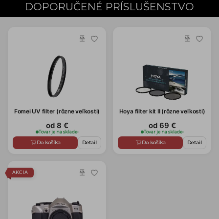
DOPORUČENÉ PRÍSLUŠENSTVO
Fomei UV filter (rôzne veľkosti)
Hoya filter kit II (rôzne veľkosti)
od 8 €
od 69 €
Tovar je na sklade
›
Tovar je na sklade
›
Do košíka
Detail
Do košíka
Detail
AKCIA