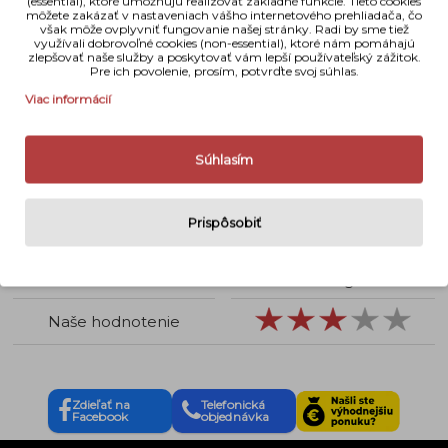
(essential), ktoré umožňujú realizovať základné funkcie. Tieto cookies
môžete zakázať v nastaveniach vášho internetového prehliadača, čo
však môže ovplyvniť fungovanie našej stránky. Radi by sme tiež
Využitie objektívu
Portrét, Krajina, Astro
využívali dobrovoľné cookies (non-essential), ktoré nám pomáhajú
zlepšovať naše služby a poskytovať vám lepší používateľský zážitok.
Pre ich povolenie, prosím, potvrďte svoj súhlas.
Typ ohniska
Zoom
Viac informácií
Svetelnosť
f 4,5 - 6,7
Stabilizácia
Nie
Súhlasím
Priemer filtrového
67 mm
závitu
Prispôsobiť
Rozmery
74 mm x 162 mm
Váha
740 g
Naše hodnotenie
Zdieľať na
Telefonická
Facebook
objednávka