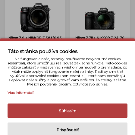
Nikon Z 9 + NIKKOR Z 58 f/0.95
Nikon Z 7II + NIKKOR Z 24–70
S Noct
f/4 S
14 748 €
3 429 €
Táto stránka používa cookies.
Tovar je na sklade
›
Tovar je na sklade
›
Na fungovanie našej stránky používame nevyhnutné cookies
Do košíka
Detail
Do košíka
Detail
(essential), ktoré umožňujú realizovať základné funkcie. Tieto cookies
môžete zakázať v nastaveniach vášho internetového prehliadača, čo
však môže ovplyvniť fungovanie našej stránky. Radi by sme tiež
využívali dobrovoľné cookies (non-essential), ktoré nám pomáhajú
zlepšovať naše služby a poskytovať vám lepší používateľský zážitok.
Pre ich povolenie, prosím, potvrďte svoj súhlas.
Viac informácií
Súhlasím
Nikon Z 7II + NIKKOR Z 24–120
Nikon Z 6II telo
f/4 S
Prispôsobiť
1 999 €