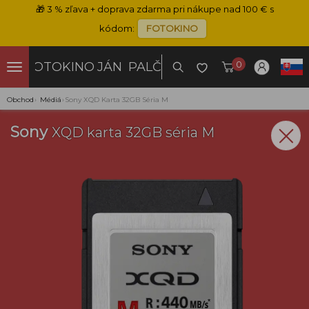
🎁
3 % zľava + doprava zdarma pri nákupe nad 100 € s
kódom:
FOTOKINO
0
FOTOKINO
JÁN PALČO
Obchod
›
Médiá
›
Sony XQD Karta 32GB Séria M
Sony
XQD karta 32GB séria M