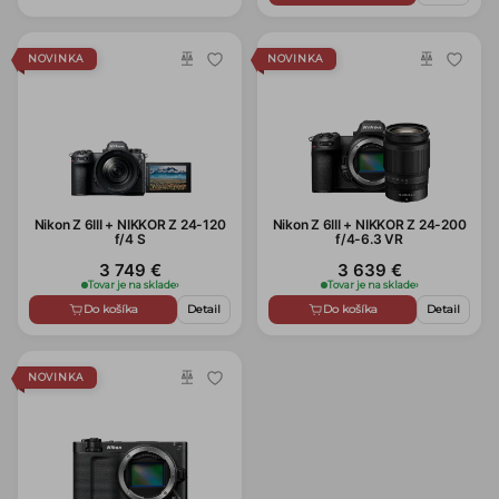
NOVINKA
NOVINKA
Nikon Z 6III + NIKKOR Z 24-120
Nikon Z 6III + NIKKOR Z 24-200
f/4 S
f/4-6.3 VR
3 749 €
3 639 €
Tovar je na sklade
›
Tovar je na sklade
›
Do košíka
Detail
Do košíka
Detail
NOVINKA