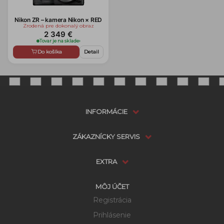
Nikon ZR – kamera Nikon × RED
Zrodená pre dokonalý obraz
2 349 €
Tovar je na sklade
›
Do košíka
Detail
INFORMÁCIE
ZÁKAZNÍCKY SERVIS
EXTRA
MÔJ ÚČET
Registrácia
Prihlásenie