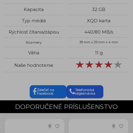
Kapacita
32 GB
Typ médiá
XQD karta
Rýchlosť čítania/zápisu
440/80 MB/s
Rozmery
39 mm x 29 mm x 4 mm
Váha
11 g
Naše hodnotenie
Zdieľať na
Telefonická
Facebook
objednávka
DOPORUČENÉ PRÍSLUŠENSTVO