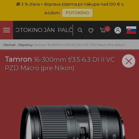
🎁
3 % zľava + doprava zdarma pri nákupe nad 100 € s
kódom:
FOTOKINO
0
FOTOKINO
JÁN PALČO
Obchod
›
Objektívy
›
Tamron 16-300mm F/3.5-6.3 DI II VC PZD Macro (pre Nikon)
Tamron
16-300mm f/3.5-6.3 DI II VC
PZD Macro (pre Nikon)