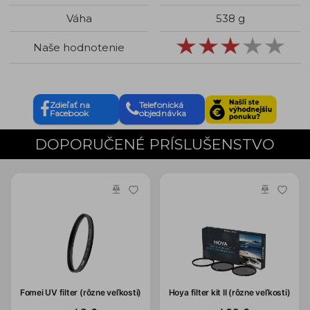
Váha
538 g
Naše hodnotenie
Zdieľať na
Telefonická
Facebook
objednávka
DOPORUČENÉ PRÍSLUŠENSTVO
Fomei UV filter (rôzne veľkosti)
Hoya filter kit II (rôzne veľkosti)