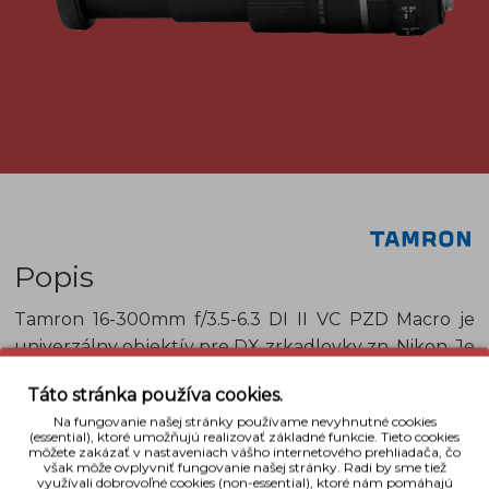
Popis
Tamron 16-300mm f/3.5-6.3 DI II VC PZD Macro
je
univerzálny objektív pre DX zrkadlovky zn. Nikon. Je
ideálny na cestovanie a hodí sa všade tam, kde
Táto stránka používa cookies.
využijete veľký rozsah zoomu.
Má
Na fungovanie našej stránky používame nevyhnutné cookies
priam
neuveriteľne
široký optický
rozsah
16 -
(essential), ktoré umožňujú realizovať základné funkcie. Tieto cookies
môžete zakázať v nastaveniach vášho internetového prehliadača, čo
300mm
a tiež makro režim. Ponúkne Vám vysokú
však môže ovplyvniť fungovanie našej stránky. Radi by sme tiež
odolnosť voči vode a je možné s ním fotografovať aj
využívali dobrovoľné cookies (non-essential), ktoré nám pomáhajú