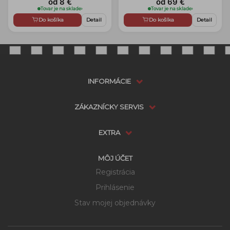
od 8 €
od 69 €
Tovar je na sklade
›
Tovar je na sklade
›
Do košíka
Detail
Do košíka
Detail
INFORMÁCIE
ZÁKAZNÍCKY SERVIS
EXTRA
MÔJ ÚČET
Registrácia
Prihlásenie
Stav mojej objednávky
Dostupnosť:
VYPREDANÉ
možnosti doručenia
POZRIEŤ PODOBNÉ