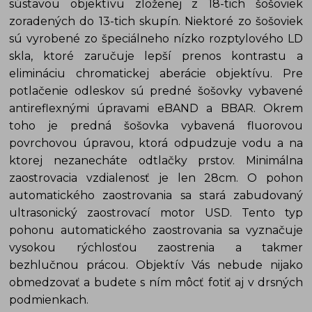
sústavou objektívu zloženej z 18-tich šošoviek
zoradených do 13-tich skupín. Niektoré zo šošoviek
sú vyrobené zo špeciálneho nízko rozptylového LD
skla, ktoré zaručuje lepší prenos kontrastu a
elimináciu chromatickej aberácie objektívu. Pre
potlačenie odleskov sú predné šošovky vybavené
antireflexnými úpravami eBAND a BBAR. Okrem
toho je predná šošovka vybavená fluorovou
povrchovou úpravou, ktorá odpudzuje vodu a na
ktorej nezanecháte odtlačky prstov. Minimálna
zaostrovacia vzdialenosť je len 28cm. O pohon
automatického zaostrovania sa stará zabudovaný
ultrasonický zaostrovací motor USD. Tento typ
pohonu automatického zaostrovania sa vyznačuje
vysokou rýchlosťou zaostrenia a takmer
bezhlučnou prácou. Objektív Vás nebude nijako
obmedzovať a budete s ním môcť fotiť aj v drsných
podmienkach.