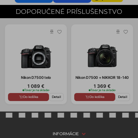
DOPORUČENÉ PRÍSLUŠENSTVO
Nikon D7500 telo
Nikon D7500 + NIKKOR 18-140
1 089 €
1 369 €
Tovar je na sklade
›
Tovar je na sklade
›
Do košíka
Detail
Do košíka
Detail
INFORMÁCIE