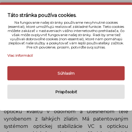
Táto stránka používa cookies.
Na fungovanie našej stránky používame nevyhnutné cookies
(essential), ktoré umožňujú realizovať základné funkcie. Tieto cookies
môžete zakázať v nastaveniach vášho internetového prehliadača, čo
však môže ovplyvniť fungovanie našej stránky. Radi by sme tiež
využívali dobrovoľné cookies (non-essential), ktoré nám pomáhajú
zlepšovať naše služby a poskytovať vám lepší používateľský zážitok.
Pre ich povolenie, prosím, potvrďte svoj súhlas.
Viac informácií
Súhlasím
Prispôsobiť
Objektív ponúka ultra širokouhlý rozsah
ohniskových vzdialeností 15-30mm a špičkovú
optickú kvalitu v odolnom a utesnenom tele
vyrobenom z ľahkých zliatin. Má patentovaným
systémom optickej stabilizácie VC s optickou