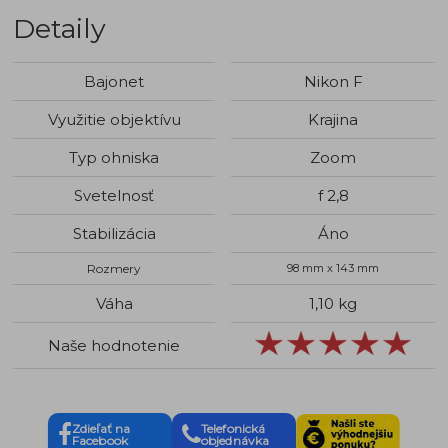
Detaily
Bajonet
Nikon F
Využitie objektívu
Krajina
Typ ohniska
Zoom
Svetelnosť
f 2,8
Stabilizácia
Áno
Rozmery
98 mm x 143 mm
Váha
1,10 kg
Naše hodnotenie
Zdieľať na
Telefonická
Facebook
objednávka