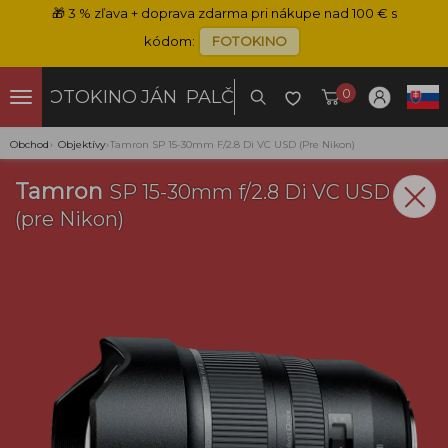
🎁
3 % zľava + doprava zdarma pri nákupe nad 100 € s
kódom:
FOTOKINO
0
FOTOKINO
JÁN PALČO
Obchod
›
Objektívy
›
Tamron SP 15-30mm F/2.8 Di VC USD (pre Nikon)
Tamron
SP 15-30mm f/2.8 Di VC USD
(pre Nikon)