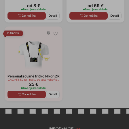
od 8 €
od 69 €
Tovar je na sklade
›
Tovar je na sklade
›
Do košíka
Detail
Do košíka
Detail
DARČEK
Personalizované tričko Nikon ZR
ZADARMO pri nákupe akéhokoľvek
tovaru zn. Nikon/Nikkor
25 €
Tovar je na sklade
›
Do košíka
Detail
INFORMÁCIE