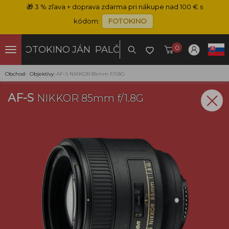
🎁
3 % zľava + doprava zdarma pri nákupe nad 100 € s
kódom:
FOTOKINO
0
FOTOKINO
JÁN PALČO
Obchod
›
Objektívy
›
AF-S NIKKOR 85mm F/1.8G
AF-S
NIKKOR 85mm f/1.8G