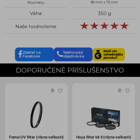
Rozmery
80 mm x 73 mm
Váha
350 g
Naše hodnotenie
Zdieľať na
Telefonická
Facebook
objednávka
DOPORUČENÉ PRÍSLUŠENSTVO
Fomei UV filter (rôzne veľkosti)
Hoya filter kit II (rôzne veľkosti)