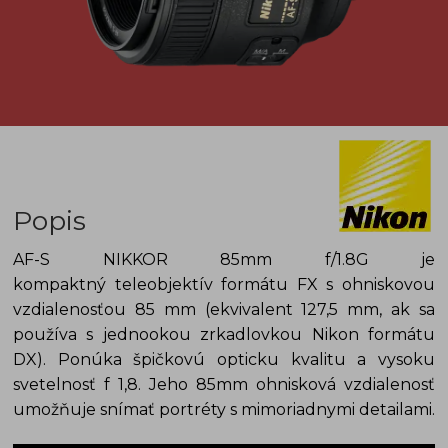
Popis
AF-S NIKKOR 85mm f/1.8G je
k
ompaktný
teleobjektív formátu FX s ohniskovou
vzdialenosťou 85 mm (ekvivalent 127,5 mm, ak sa
používa s jednookou zrkadlovkou Nikon formátu
DX). Ponúka špičkovú opticku kvalitu a vysoku
svetelnosť f 1,8. Jeho 85mm ohnisková vzdialenosť
umožňuje snímať portréty s mimoriadnymi detailami.