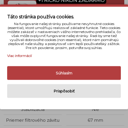
+TRIČKO NIKON ZADARMO
Personalizované tričko s tvojím menom
alebo reklamným textom k nákupu
Táto stránka používa cookies.
Nikon/Nikkor – zdarma.
Na fungovanie našej stránky používame nevyhnutné cookies
(essential), ktoré umožňujú realizovať základné funkcie. Tieto cookies
Získať tričko →
môžete zakázať v nastaveniach vášho internetového prehliadača, čo
však môže ovplyvniť fungovanie našej stránky. Radi by sme tiež
využívali dobrovoľné cookies (non-essential), ktoré nám pomáhajú
zlepšovať naše služby a poskytovať vám lepší používateľský zážitok.
Pre ich povolenie, prosím, potvrďte svoj súhlas.
Detaily
Viac informácií
Bajonet
Nikon F
Súhlasím
Využitie objektívu
Portrét
Typ ohniska
Pevné
Prispôsobiť
Svetelnosť
f 1,8
Stabilizácia
Nie
Priemer filtrového závitu
67 mm