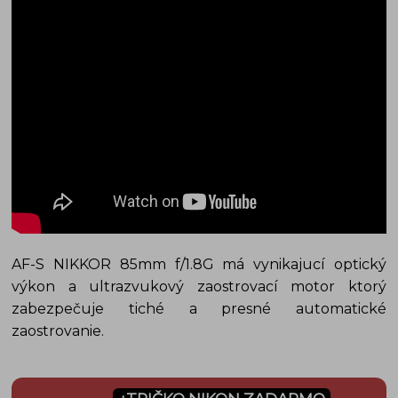
AF-S NIKKOR 85mm f/1.8G má vynikajucí optický
výkon a ultrazvukový zaostrovací motor ktorý
zabezpečuje tiché a presné automatické
zaostrovanie.