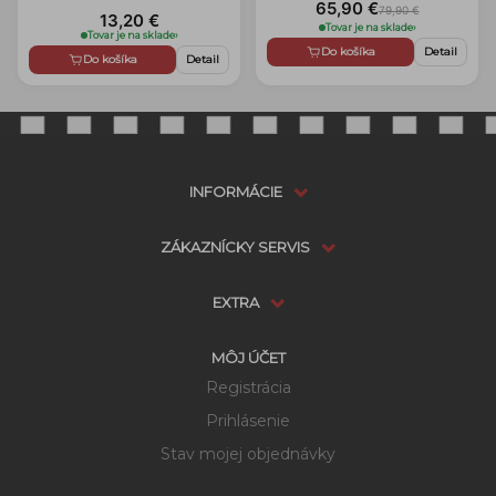
65,90 €
79,90 €
13,20 €
Tovar je na sklade
›
Tovar je na sklade
›
Do košíka
Detail
Do košíka
Detail
INFORMÁCIE
ZÁKAZNÍCKY SERVIS
EXTRA
MÔJ ÚČET
Registrácia
Prihlásenie
Stav mojej objednávky