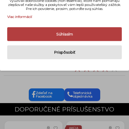
využívali dobrovoľné cookies (non-essential), ktoré nám pomáhajú
zlepšovať naše služby a poskytovať vám lepší používateľský zážitok.
Pre ich povolenie, prosím, potvrďte svoj súhlas.
Typ produktu
Jednorázové batérie
Viac informácií
Kapacita
1800 mAh
Súhlasím
Napätie
1,5 V
Rozmery
50,5 mm x 14,5 mm
Prispôsobiť
Váha
27 g
Naše hodnotenie
Zdieľať na
Telefonická
Facebook
objednávka
DOPORUČENÉ PRÍSLUŠENSTVO
AKCIA