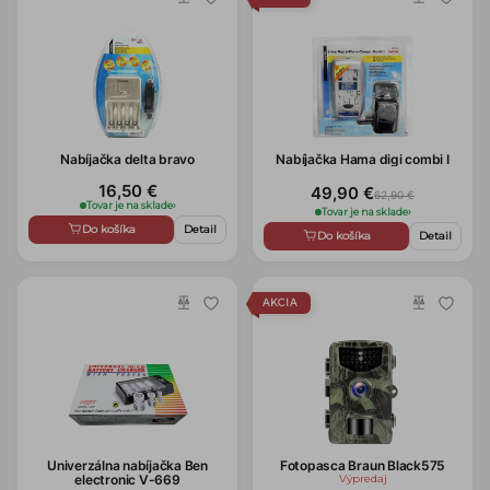
Nabíjačka delta bravo
Nabíjačka Hama digi combi I
16,50 €
49,90 €
62,90 €
Tovar je na sklade
›
Tovar je na sklade
›
Do košíka
Detail
Do košíka
Detail
AKCIA
Univerzálna nabíjačka Ben
Fotopasca Braun Black575
electronic V-669
Výpredaj