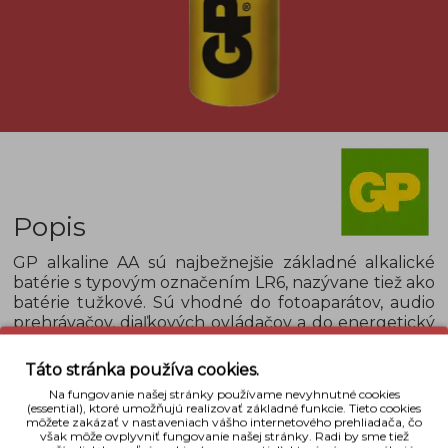
Popis
GP alkaline AA sú najbežnejšie základné alkalické
batérie s typovým označením LR6, nazývane tiež ako
batérie tužkové. Sú vhodné do fotoaparátov, audio
prehrávačov, diaľkových ovládačov a do energetický
nenáročných zariadení. Batérie disponujú
skladovateľnosťou až 7 rokov. Ich pracovná teplota
Táto stránka používa cookies.
je od -20° C do +54° C.
Na fungovanie našej stránky používame nevyhnutné cookies
Uvedená cena je za balenie, ktoré obsahuje 12 ks.
(essential), ktoré umožňujú realizovať základné funkcie. Tieto cookies
môžete zakázať v nastaveniach vášho internetového prehliadača, čo
však môže ovplyvniť fungovanie našej stránky. Radi by sme tiež
Detaily