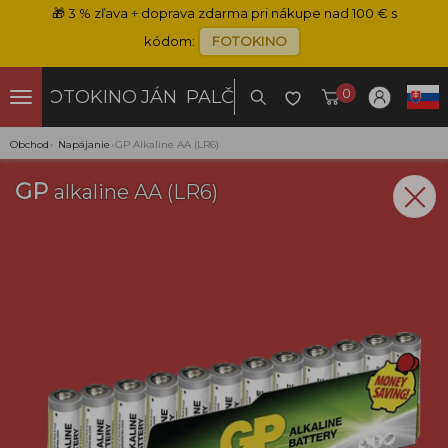
🎁
3 % zľava + doprava zdarma pri nákupe nad 100 € s
kódom:
FOTOKINO
0
FOTOKINO
JÁN PALČO
Obchod
›
Napájanie
›
GP Alkaline AA (LR6)
GP
alkaline AA (LR6)