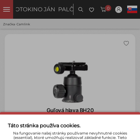
0
FOTOKINO
JÁN PALČO
Značka
›
Camlink
Guľová hlava BH20
36 €
›
Táto stránka používa cookies.
Na objednávku
Na fungovanie našej stránky používame nevyhnutné cookies
(essential), ktoré umožňujú realizovať základné funkcie. Tieto
Do košíka
Detail