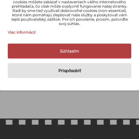
cookies môžete zakázať v nastaveniach vášho internetového
prehliadača, čo však môže ovplyvniť fungovanie našej stránky.
Radi by sme tiež využívali dobrovoľné cookies (non-essential),
ktoré nám pomáhajú zlepšovať naše služby a poskytovať vám
lepší používateľský zážitok. Pre ich povolenie, prosím, potvrďte
svoj súhlas.
45+ rokov skúseností
Doprava zdarma nad 100 € po registrácií
Osobný odber v Kežmarku
Oficiálna Nikon distribúcia
Odborné poradenstvo
Darček k nákupu
Viac informácií
Súhlasím
Prispôsobiť