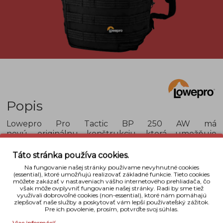
Popis
Lowepro Pro Tactic BP 250 AW má
novú, originálnu konštrukciu, ktorá umožňuje
prístup k fotografickej technike z hornej, zadnej a
z oboch bočných strán. Batoh umožňuje
Táto stránka používa cookies.
prestavbu zo základnej dvojkomorovej verzie na
Na fungovanie našej stránky používame nevyhnutné cookies
jednokomorovú. Je vyrobený z veľmi odolných a
(essential), ktoré umožňujú realizovať základné funkcie. Tieto cookies
môžete zakázať v nastaveniach vášho internetového prehliadača, čo
ľahkých materiálov. Deliace priečky sú na suchý zips
však môže ovplyvniť fungovanie našej stránky. Radi by sme tiež
a umožnia Vám individuálne prispôsobenie
využívali dobrovoľné cookies (non-essential), ktoré nám pomáhajú
zlepšovať naše služby a poskytovať vám lepší používateľský zážitok.
vnútorného priestoru. Batoh obsahuje vrecká na
Pre ich povolenie, prosím, potvrďte svoj súhlas.
drobné príslušenstvo, sliplock systém pre zavesenie