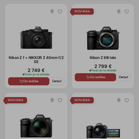
NOVINKA
Nikon Z f + NIKKOR Z 40mm f/2
Nikon Z 6III telo
SE
2 799 €
2 749 €
Tovar je na sklade
›
Tovar je na sklade
›
Do košíka
Detail
Do košíka
Detail
NOVINKA
NOVINKA