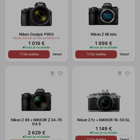
Nikon Coolpix P950
Nikon Z 6II telo
Neskutočné až 83x priblíženie
1 019 €
1 999 €
Tovar je na sklade
›
Tovar je na sklade
›
Do košíka
Detail
Do košíka
Detail
Nikon Z 6II + NIKKOR Z 24-70
Nikon Z fc + NIKKOR 16-50 SL
f/4 S
1 149 €
2 629 €
Tovar je na sklade
›
Tovar je na sklade
›
Do košíka
Detail