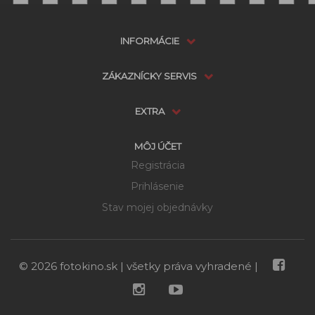
INFORMÁCIE
ZÁKAZNÍCKY SERVIS
EXTRA
MÔJ ÚČET
Registrácia
Prihlásenie
Stav mojej objednávky
Dostupnosť:
VYPREDANÉ
možnosti doručenia
POZRIEŤ PODOBNÉ
NEDOSTUPNÉ
PRODUKTY
© 2026 fotokino.sk | všetky práva vyhradené |
121 €
Cena s DPH:
159 €