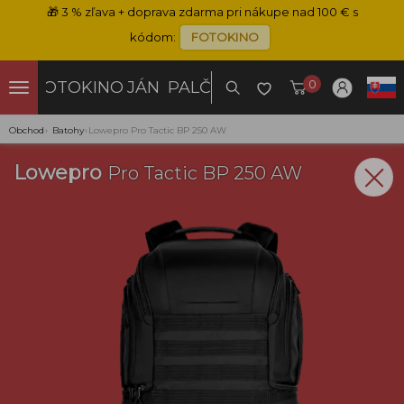
🎁
3 % zľava + doprava zdarma pri nákupe nad 100 € s
kódom:
FOTOKINO
0
FOTOKINO
JÁN PALČO
Obchod
›
Batohy
›
Lowepro Pro Tactic BP 250 AW
Lowepro
Pro Tactic BP 250 AW