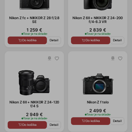
Nikon Z fc + NIKKOR Z 28 f/2.8
Nikon Z 6II + NIKKOR Z 24-200
SE
f/4-6.3 VR
1 259 €
2 839 €
Tovar je na sklade
›
Tovar je na sklade
›
Do košíka
Detail
Do košíka
Detail
Nikon Z 6II + NIKKOR Z 24-120
Nikon Z f telo
f/4 S
2 499 €
2 949 €
Tovar je na sklade
›
Tovar je na sklade
›
Do košíka
Detail
Do košíka
Detail