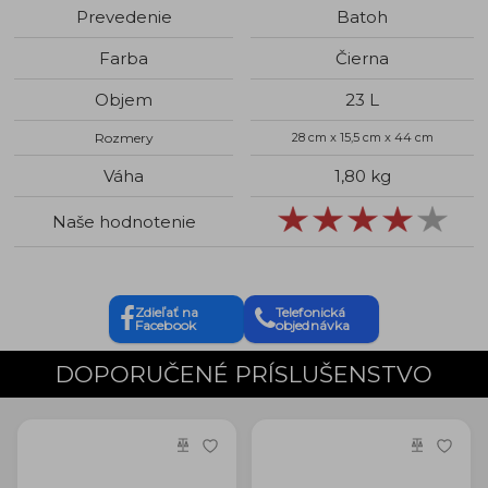
Prevedenie
Batoh
Farba
Čierna
Objem
23 L
Rozmery
28 cm x 15,5 cm x 44 cm
Váha
1,80 kg
Naše hodnotenie
Zdieľať na
Telefonická
Facebook
objednávka
DOPORUČENÉ PRÍSLUŠENSTVO