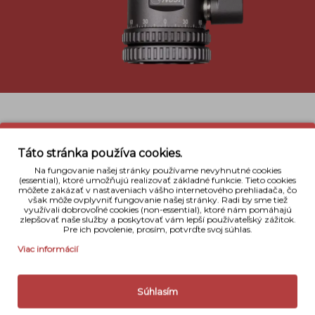
Táto stránka používa cookies.
Popis
Na fungovanie našej stránky používame nevyhnutné cookies
(essential), ktoré umožňujú realizovať základné funkcie. Tieto cookies
Nest NT-6235AK-A
je moderný statív so zaujímavým
môžete zakázať v nastaveniach vášho internetového prehliadača, čo
designom navrhnutý pre profesionálnych
však môže ovplyvniť fungovanie našej stránky. Radi by sme tiež
využívali dobrovoľné cookies (non-essential), ktoré nám pomáhajú
cestovateľských fotografov. Stativ je variabilný a
zlepšovať naše služby a poskytovať vám lepší používateľský zážitok.
umožňuje dokonalé prispôsobenie sa terénu,
Pre ich povolenie, prosím, potvrďte svoj súhlas.
čím poskytnutie maximálý komfortu pri práci v
Viac informácií
exteriéry.
NEST Travel séria sú statívy vyrobené z kvalitnej
hliníkovej zliatiny, ktorá je používaná v leteckom
Súhlasím
priemysle. Nohy statívu je možné nastavovať v
rozmedzí 22 -75 stupňov, to umožňuje rozpätie