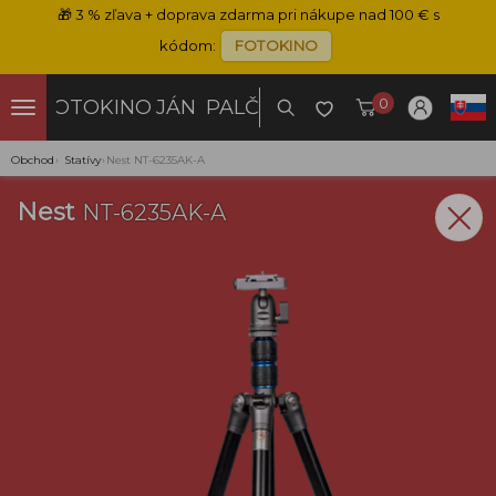
🎁
3 % zľava + doprava zdarma pri nákupe nad 100 € s
kódom:
FOTOKINO
0
FOTOKINO
JÁN PALČO
Obchod
›
Statívy
›
Nest NT-6235AK-A
Nest
NT-6235AK-A