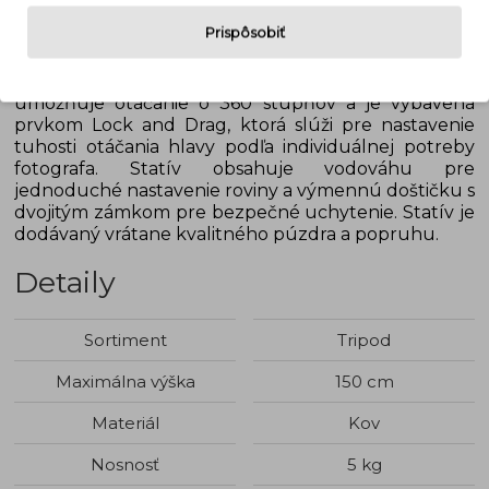
pracovnej výšky 271 - 1500mm. Tripod je vyrobený z
Prispôsobiť
5 sekcií, ktoré sú vybavené špeciálnym QLS
systémom. Ten zaisťuje pevnú polohu sekcie už pri
otočení upevňovacieho prvku o 90 stupňov. Hlava
umožňuje otáčanie o 360 stupňov a je vybavená
prvkom Lock and Drag, ktorá slúži pre nastavenie
tuhosti otáčania hlavy podľa individuálnej potreby
fotografa. Statív obsahuje vodováhu pre
jednoduché nastavenie roviny a výmennú doštičku s
dvojitým zámkom pre bezpečné uchytenie.
Statív je
dodávaný vrátane kvalitného púzdra a popruhu.
Detaily
Sortiment
Tripod
Maximálna výška
150 cm
Materiál
Kov
Nosnosť
5 kg