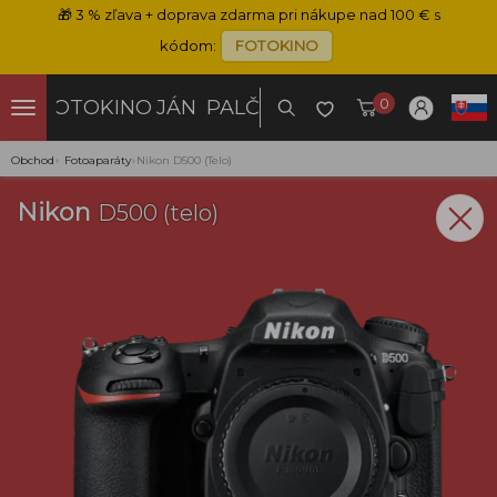
🎁
3 % zľava + doprava zdarma pri nákupe nad 100 € s
kódom:
FOTOKINO
0
FOTOKINO
JÁN PALČO
Obchod
›
Fotoaparáty
›
Nikon D500 (telo)
Nikon
D500 (telo)