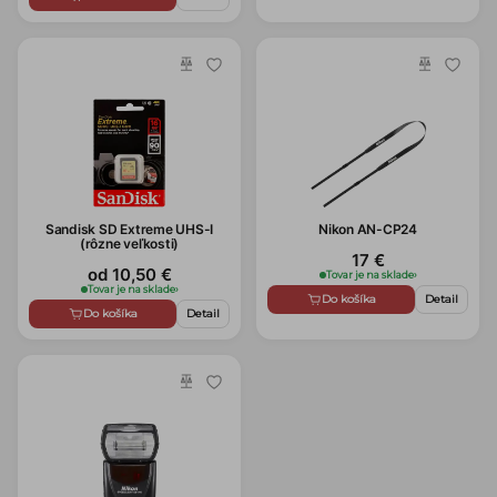
Sandisk SD Extreme UHS-I
Nikon AN-CP24
(rôzne veľkosti)
17 €
od 10,50 €
Tovar je na sklade
›
Tovar je na sklade
›
Do košíka
Detail
Do košíka
Detail