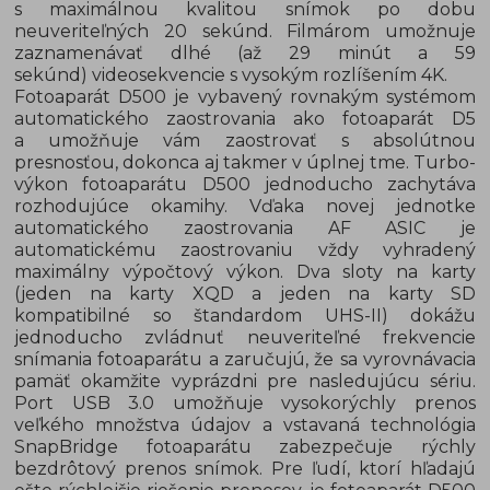
s maximálnou kvalitou snímok po dobu
neuveriteľných 20 sekúnd. Filmárom umožnuje
zaznamenávať dlhé (až 29 minút a 59
sekúnd) videosekvencie s vysokým rozlíšením 4K.
Fotoaparát D500 je vybavený rovnakým systémom
automatického zaostrovania ako fotoaparát D5
a umožňuje vám zaostrovať s absolútnou
presnosťou, dokonca aj takmer v úplnej tme. Turbo-
výkon fotoaparátu D500 jednoducho zachytáva
rozhodujúce okamihy. Vďaka novej jednotke
automatického zaostrovania AF ASIC je
automatickému zaostrovaniu vždy vyhradený
maximálny výpočtový výkon. Dva sloty na karty
(jeden na karty XQD a jeden na karty SD
kompatibilné so štandardom UHS-II) dokážu
jednoducho zvládnuť neuveriteľné frekvencie
snímania fotoaparátu a zaručujú, že sa vyrovnávacia
pamäť okamžite vyprázdni pre nasledujúcu sériu.
Port USB 3.0 umožňuje vysokorýchly prenos
veľkého množstva údajov a vstavaná technológia
SnapBridge fotoaparátu zabezpečuje rýchly
bezdrôtový prenos snímok. Pre ľudí, ktorí hľadajú