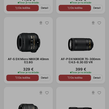
Tovar je na sklade
›
Tovar je na sklade
›
Do košíka
Detail
Do košíka
Detail
AF-S DX Micro NIKKOR 40mm
AF-P DX NIKKOR 70-300mm
f/2.8G
f/4.5-6.3G ED VR
329 €
399 €
Tovar je na sklade
›
Tovar je na sklade
›
Do košíka
Detail
Do košíka
Detail