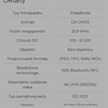
Detaily
Typ fotoaparátu
Zrkadlovka
Snímač
DX CMOS
Počet megapixelov
20,9 MPix
Citlivosť ISO
100 - 51 200
Objektív
Bez objektívu
Podporované formáty
JPEG, TIFF, RAW, MOV,
Bezdrôtové
Wifi, Bluetooth, NFC
technológie
Maximálne rozlíšenie
4K UHD 2160/30p
videa
Typ pamäťovej karty
SD, XQD
Rozmery
147 mm x 115 mm x 81 mm