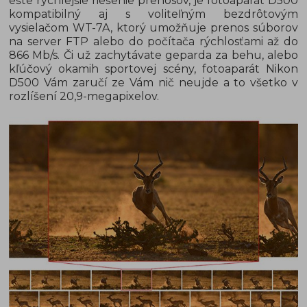
ešte rýchlejšie riešenie prenosov, je fotoaparát D500
kompatibilný aj s voliteľným bezdrôtovým
vysielačom WT-7A, ktorý umožňuje prenos súborov
na server FTP alebo do počítača rýchlosťami až do
866 Mb/s. Či už zachytávate geparda za behu, alebo
kľúčový okamih sportovej scény, fotoaparát Nikon
D500 Vám zaručí ze Vám nič neujde a to všetko v
rozlíšení 20,9-megapixelov.