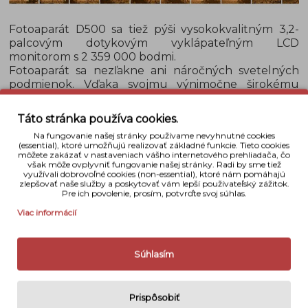
Fotoaparát D500 sa tiež pýši vysokokvalitným 3,2-
palcovým dotykovým vyklápateľným LCD
monitorom s 2 359 000 bodmi.
Fotoaparát sa nezľakne ani náročných svetelných
podmienok. Vďaka svojmu výnimočne širokému
rozsahu citlivosti ISO otvára svet nových príležitostí
snímania v situáciách so slabým osvetlením
Táto stránka používa cookies.
a výnimočne dobre zvláda svetlé časti snímok.
Na fungovanie našej stránky používame nevyhnutné cookies
Jemný šum je dramaticky znížený a dokonca aj
(essential), ktoré umožňujú realizovať základné funkcie. Tieto cookies
orezané snímky zhotovené s vysokými hodnotami
môžete zakázať v nastaveniach vášho internetového prehliadača, čo
však môže ovplyvniť fungovanie našej stránky. Radi by sme tiež
citlivosti ISO si zachovávajú kvalitu.
využívali dobrovoľné cookies (non-essential), ktoré nám pomáhajú
zlepšovať naše služby a poskytovať vám lepší používateľský zážitok.
Pre ich povolenie, prosím, potvrďte svoj súhlas.
Viac informácií
Súhlasím
Prispôsobiť