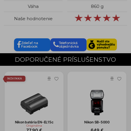
Váha
860 g
Naše hodnotenie
Zdieľať na
Telefonická
Facebook
objednávka
DOPORUČENÉ PRÍSLUŠENSTVO
NOVINKA
Nikon batéria EN-EL15c
Nikon SB-5000
Originálna
77,90 €
649 €