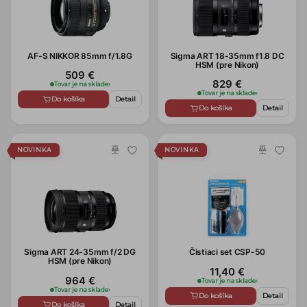
AF-S NIKKOR 85mm f/1.8G
Sigma ART 18-35mm f1.8 DC
HSM (pre Nikon)
509 €
829 €
Tovar je na sklade
›
Tovar je na sklade
›
Do košíka
Detail
Do košíka
Detail
NOVINKA
NOVINKA
Sigma ART 24-35mm f/2 DG
Čistiaci set CSP-50
HSM (pre Nikon)
11,40 €
964 €
Tovar je na sklade
›
Tovar je na sklade
›
Do košíka
Detail
Do košíka
Detail