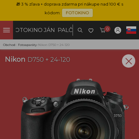
🎁
3 % zľava + doprava zdarma pri nákupe nad 100 € s
kódom:
FOTOKINO
0
FOTOKINO
JÁN PALČO
Obchod
›
Fotoaparáty
›
Nikon D750 + 24-120
Nikon
D750 + 24-120