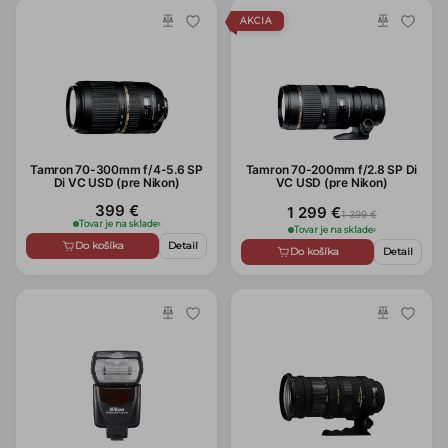
AKCIA
Tamron 70-300mm f/4-5.6 SP
Tamron 70-200mm f/2.8 SP Di
Di VC USD (pre Nikon)
VC USD (pre Nikon)
399 €
1 299 €
1 399 €
Tovar je na sklade
›
Tovar je na sklade
›
Do košíka
Detail
Do košíka
Detail