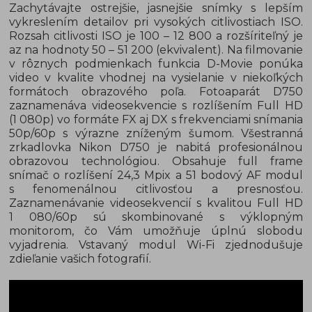
Zachytávajte ostrejšie, jasnejšie snímky s lepším
vykreslením detailov pri vysokých citlivostiach ISO.
Rozsah citlivosti ISO je 100 – 12 800 a rozšíriteľný je
az na hodnoty 50 – 51 200 (ekvivalent). Na filmovanie
v rôznych podmienkach funkcia D-Movie ponúka
video v kvalite vhodnej na vysielanie v niekoľkých
formátoch obrazového poľa. Fotoaparát D750
zaznamenáva videosekvencie s rozlíšením Full HD
(1 080p) vo formáte FX aj DX s frekvenciami snímania
50p/60p s výrazne zníženým šumom. Všestranná
zrkadlovka Nikon D750 je nabitá profesionálnou
obrazovou technológiou. Obsahuje full frame
snímač o rozlíšení 24,3 Mpix a 51 bodový AF modul
s fenomenálnou citlivosťou a presnosťou.
Zaznamenávanie videosekvencií s kvalitou Full HD
1 080/60p sú skombinované s výklopným
monitorom, čo Vám umožňuje úplnú slobodu
vyjadrenia. Vstavaný modul Wi-Fi zjednodušuje
zdieľanie vašich fotografií.