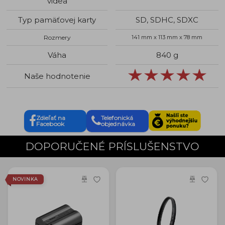
videa
Typ pamäťovej karty
SD, SDHC, SDXC
Rozmery
141 mm x 113 mm x 78 mm
Váha
840 g
Naše hodnotenie
Zdieľať na
Telefonická
Facebook
objednávka
DOPORUČENÉ PRÍSLUŠENSTVO
NOVINKA