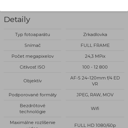
Výhodný kit s objektívom Nikkor AF-S 24–120mm f/4
ED VR
Detaily
Typ fotoaparátu
Zrkadlovka
Snímač
FULL FRAME
Počet megapixelov
24,3 MPix
Citlivosť ISO
100 - 12 800
AF-S 24–120mm f/4 ED
Objektív
VR
Podporované formáty
JPEG, RAW, MOV
Bezdrôtové
Wifi
technológie
Maximálne rozlíšenie
FULL HD 1080/60p