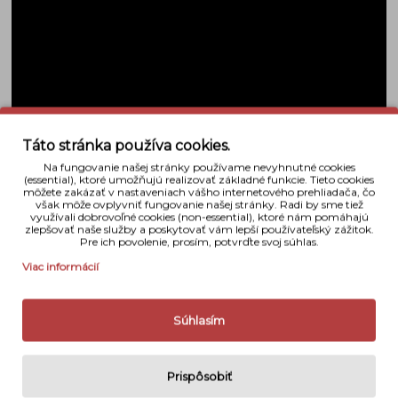
Táto stránka používa cookies.
Na fungovanie našej stránky používame nevyhnutné cookies
(essential), ktoré umožňujú realizovať základné funkcie. Tieto cookies
môžete zakázať v nastaveniach vášho internetového prehliadača, čo
však môže ovplyvniť fungovanie našej stránky. Radi by sme tiež
využívali dobrovoľné cookies (non-essential), ktoré nám pomáhajú
Jednotka uzávierky z kompozitu Kevlaru
zlepšovať naše služby a poskytovať vám lepší používateľský zážitok.
a uhlíkových vláken je otestovaná na 150 000
Pre ich povolenie, prosím, potvrďte svoj súhlas.
expozícií a vynikajúca ergonómia a ľahké telo
Viac informácií
fotoaparátu s monokokovou konštrukciou sú
skombinované tak, aby ponúkali skutočnú slobodu
formátu FX. Hlboký grip umožňuje bezpečné
Súhlasím
držanie fotoaparátu bez ohľadu na veľkosť vašich
rúk a zjednodušuje dlhé pohodlné držanie
fotoaparátu bez únavy.
Prispôsobiť