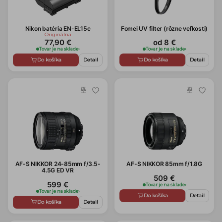
Nikon batéria EN-EL15c
Fomei UV filter (rôzne veľkosti)
Originálna
77,90 €
od 8 €
Tovar je na sklade
›
Tovar je na sklade
›
Do košíka
Detail
Do košíka
Detail
AF-S NIKKOR 24-85mm f/3.5-
AF-S NIKKOR 85mm f/1.8G
4.5G ED VR
509 €
599 €
Tovar je na sklade
›
Tovar je na sklade
›
Do košíka
Detail
Do košíka
Detail