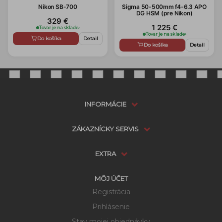
Nikon SB-700
Sigma 50-500mm f4-6.3 APO
DG HSM (pre Nikon)
329 €
1 225 €
Tovar je na sklade
›
Tovar je na sklade
›
Do košíka
Detail
Do košíka
Detail
INFORMÁCIE
ZÁKAZNÍCKY SERVIS
EXTRA
MÔJ ÚČET
Registrácia
Prihlásenie
Stav mojej objednávky