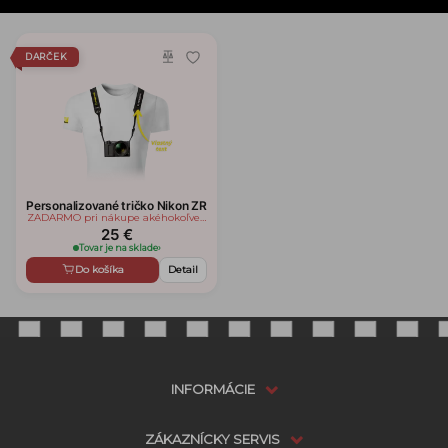
DARČEK
Personalizované tričko Nikon ZR
ZADARMO pri nákupe akéhokoľvek
tovaru zn. Nikon/Nikkor
25 €
Tovar je na sklade
›
Do košíka
Detail
INFORMÁCIE
ZÁKAZNÍCKY SERVIS