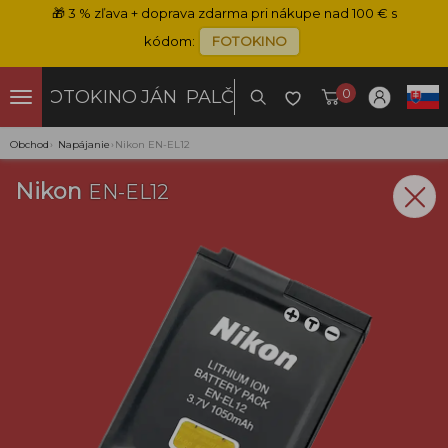
🎁
3 % zľava + doprava zdarma pri nákupe nad 100 € s
kódom:
FOTOKINO
0
FOTOKINO
JÁN PALČO
Obchod
›
Napájanie
›
Nikon EN-EL12
Nikon
EN-EL12