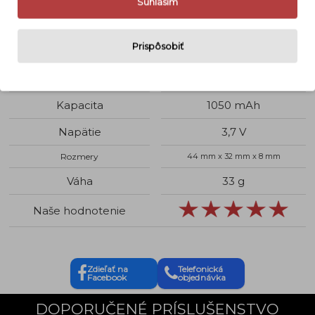
Súhlasím
S1000pj, S1100pj a Coolpix S1200pj.
Detaily
Prispôsobiť
Typ produktu
Foto-video batérie
Kapacita
1050 mAh
Napätie
3,7 V
Rozmery
44 mm x 32 mm x 8 mm
Váha
33 g
Naše hodnotenie
Zdieľať na
Telefonická
Facebook
objednávka
DOPORUČENÉ PRÍSLUŠENSTVO