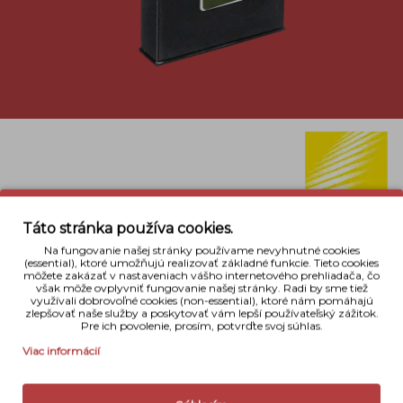
Popis
Táto stránka používa cookies.
Kompaktná nabíjateľná lítium-iónová batéria s
Na fungovanie našej stránky používame nevyhnutné cookies
vysokou kapacitou umožňujúca dlhú prevádzku.
(essential), ktoré umožňujú realizovať základné funkcie. Tieto cookies
Kapacita 3,7V a 1050mAh.
môžete zakázať v nastaveniach vášho internetového prehliadača, čo
však môže ovplyvniť fungovanie našej stránky. Radi by sme tiež
využívali dobrovoľné cookies (non-essential), ktoré nám pomáhajú
Batéria je kompatibilná s modelmi Nikon Coolpix:
zlepšovať naše služby a poskytovať vám lepší používateľský zážitok.
B600, A900, A1000, W300, AW100, AW110,
Pre ich povolenie, prosím, potvrďte svoj súhlas.
AW120, AW130, S31, S70, S610, S610c, S620, S630,
Viac informácií
S640, S710, S800c, S6150, S6200, S6300, S8000,
S8100, S8200, S9100, S9200, S9300, S9400, S9500,
S9600, S9700, S9900, P300, P310, P330, P340,