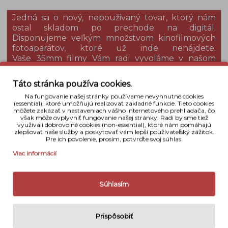
Jedná sa o nový, nepouživaný tovar, ktorý nám
ostal skladom po prechode na digitál.
Disponujeme veľkým množstvom kinofilmových
fotoaparátov, ktoré už inde nenájdete.
Vaše 35mm filmy Vám radi vyvoláme v našom
fotoštúdiu procesom C41 -
VIAC TU
.
Táto stránka používa cookies.
Detaily
Na fungovanie našej stránky používame nevyhnutné cookies
(essential), ktoré umožňujú realizovať základné funkcie. Tieto cookies
môžete zakázať v nastaveniach vášho internetového prehliadača, čo
však môže ovplyvniť fungovanie našej stránky. Radi by sme tiež
Typ analógu
Kompakt
využívali dobrovoľné cookies (non-essential), ktoré nám pomáhajú
zlepšovať naše služby a poskytovať vám lepší používateľský zážitok.
Pre ich povolenie, prosím, potvrďte svoj súhlas.
Dátum a čas
Áno
Viac informácií
Odolnosť voči vode
Nie
Objektív
32 mm
Súhlasím
Rozmery
120 mm x 62 mm x 37 mm
Váha
192 g
Prispôsobiť