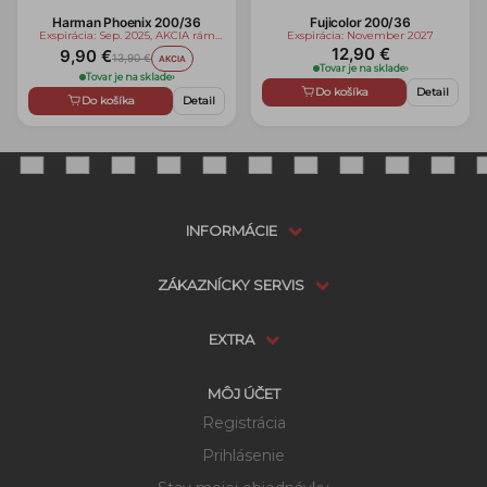
Harman Phoenix 200/36
Fujicolor 200/36
Exspirácia: Sep. 2025, AKCIA rám
Exspirácia: November 2027
zadarmo
12,90 €
9,90 €
13,90 €
AKCIA
Tovar je na sklade
›
Tovar je na sklade
›
Do košíka
Detail
Do košíka
Detail
INFORMÁCIE
ZÁKAZNÍCKY SERVIS
EXTRA
MÔJ ÚČET
Registrácia
Prihlásenie