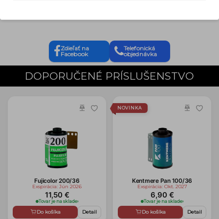
Naše hodnotenie
Zdieľať na
Telefonická
Facebook
objednávka
DOPORUČENÉ PRÍSLUŠENSTVO
NOVINKA
Fujicolor 200/36
Kentmere Pan 100/36
Exspirácia: Jún 2026
Exspirácia: Okt. 2027
11,50 €
6,90 €
Tovar je na sklade
›
Tovar je na sklade
›
Do košíka
Detail
Do košíka
Detail