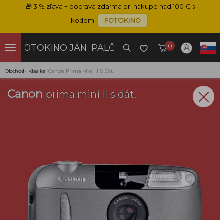
🎁
3 % zľava + doprava zdarma pri nákupe nad 100 € s
kódom:
FOTOKINO
0
FOTOKINO
JÁN PALČO
Obchod
›
Klasika
›
Canon Prima Mini II S Dát.
Canon
prima mini II s dát.