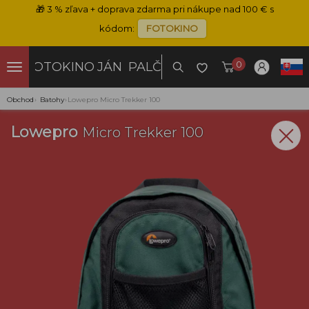
🎁
3 % zľava + doprava zdarma pri nákupe nad 100 € s
kódom:
FOTOKINO
0
FOTOKINO
JÁN PALČO
Obchod
›
Batohy
›
Lowepro Micro Trekker 100
Lowepro
Micro Trekker 100