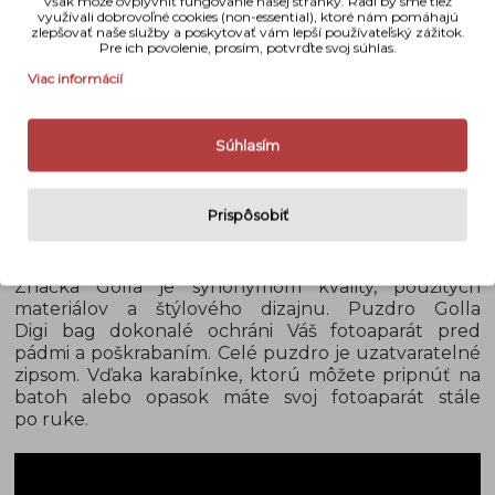
však môže ovplyvniť fungovanie našej stránky. Radi by sme tiež
využívali dobrovoľné cookies (non-essential), ktoré nám pomáhajú
zlepšovať naše služby a poskytovať vám lepší používateľský zážitok.
Pre ich povolenie, prosím, potvrďte svoj súhlas.
Viac informácií
Súhlasím
Prispôsobiť
Popis
Značka Golla je synonymom kvality, použitých
materiálov a štýlového dizajnu. Puzdro Golla
Digi bag dokonalé ochráni Váš fotoaparát pred
pádmi a poškrabaním. Celé puzdro je uzatvaratelné
zipsom. Vďaka karabínke, ktorú môžete pripnúť na
batoh alebo opasok máte svoj fotoaparát stále
po ruke.