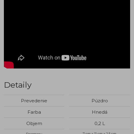
Detaily
Prevedenie
Púzdro
Farba
Hnedá
Objem
0,2 L
Rozmery
7 cm x 11 cm x 2,5 cm