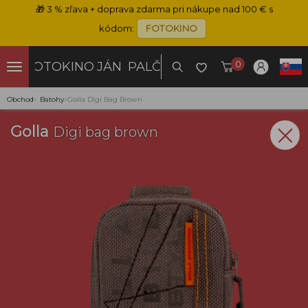
🎁
3 % zľava + doprava zdarma pri nákupe nad 100 € s
kódom:
FOTOKINO
0
FOTOKINO
JÁN PALČO
Obchod
›
Batohy
›
Golla Digi Bag Brown
Golla
Digi bag brown