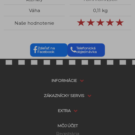
Váha
0,11 kg
Naše hodnotenie
Zdieľať na
Telefonická
Facebook
objednávka
INFORMÁCIE
ZÁKAZNÍCKY SERVIS
EXTRA
MÔJ ÚČET
Registrácia