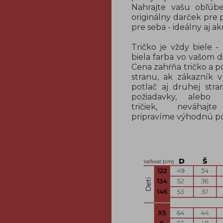
Nahrajte vašu obľúbe
originálny darček pre p
pre seba - ideálny aj a
Tričko je vždy biele 
biela farba vo vašom di
Cena zahŕňa tričko a 
stranu, ak zákazník 
potlač aj druhej stra
požiadavky, aleb
tričiek, neváh
pripravíme výhodnú p