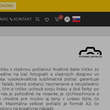
OKINO
0
 NÁS
KONTAKT
ričko s vlastnou potlačou! Kvalitné biele tričko zo
eálne na tlač fotografií a vlastných dizajnov vo
aša vysokokvalitná sublimačná potlač garantuje
sť farieb, ktoré zostanú nezmenené a nevyblednú
 čím si tričko uchová svoju krásu a živé farby po
nás je pohodlné na nosenie, je rýchloschnúce a
e vhodné pre mužov aj ženy v unisex štýle, čo
sť. Maximálna veľkosť potlače je formát A3, čo
estoru na kreatívne nápady.