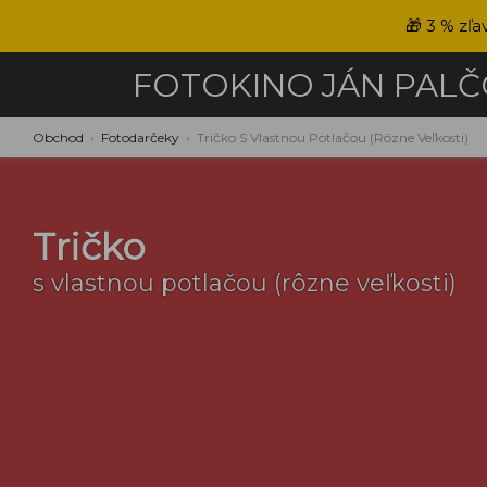
🎁
3 % zľa
FOTOKINO
JÁN PAL
Obchod
›
Fotodarčeky
›
Tričko S Vlastnou Potlačou (rôzne Veľkosti)
Tričko
s vlastnou potlačou (rôzne veľkosti)