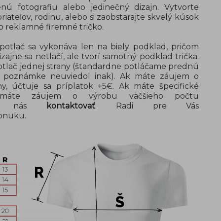
nú fotografiu alebo jedinečný dizajn. Vytvorte
riateľov, rodinu, alebo si zaobstarajte skvelý kúsok
ko reklamné firemné tričko.
- potlač sa vykonáva len na biely podklad, pričom
zajne sa netlačí, ale tvorí samotný podklad trička.
potlač jednej strany (štandardne potláčame prednú
v poznámke neuviedol inak). Ak máte záujem o
ny, účtuje sa príplatok +5€. Ak máte špecifické
o máte záujem o výrobu väčšieho počtu
ajte nás
kontaktovať
. Radi pre Vás
onuku.