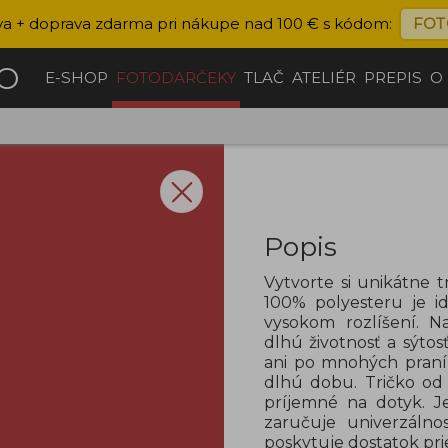
va + doprava zdarma pri nákupe nad 100 € s kódom:
FOT
ČO
E-SHOP
FOTODARČEKY
TLAČ
ATELIÉR
PREPIS
O
Popis
Vytvorte si unikátne t
100% polyesteru je id
vysokom rozlíšení. N
dlhú životnosť a sýto
ani po mnohých praní,
dlhú dobu. Tričko od 
príjemné na dotyk. J
zaručuje univerzálno
poskytuje dostatok pri