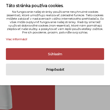
NAHRAŤ SÚBOR
Táto stránka používa cookies.
Veľkosť trička
Na fungovanie našej stránky používame nevyhnutné cookies
(essential), ktoré umožňujú realizovať základné funkcie. Tieto cookies
môžete zakázať v nastaveniach vášho internetového prehliadača, čo
však môže ovplyvniť fungovanie našej stránky. Radi by sme tiež
využívali dobrovoľné cookies (non-essential), ktoré nám pomáhajú
zlepšovať naše služby a poskytovať vám lepší používateľský zážitok.
Poznámka k výrobe:
Pre ich povolenie, prosím, potvrďte svoj súhlas.
Viac informácií
Súhlasím
Prispôsobiť