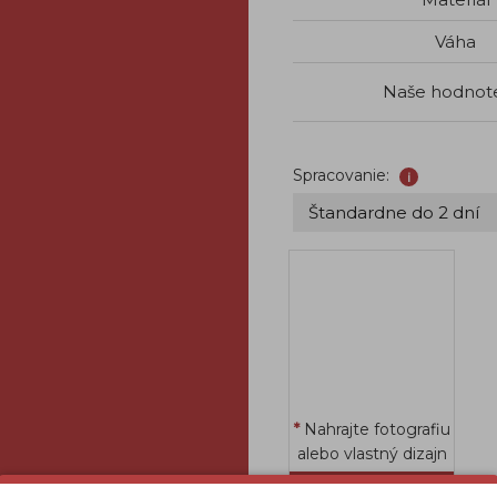
Váha
Naše hodnot
Spracovanie:
i
Nahrajte fotografiu
alebo vlastný dizajn