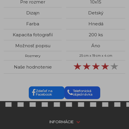
Pre rozmer
10x15
Dizajn
Detský
Farba
Hnedá
Kapacita fotografií
200 ks
Možnosť popisu
Áno
Rozmery
25 cm x 19 cm x 4 cm
Naše hodnotenie
Zdieľať na
Telefonická
Facebook
objednávka
INFORMÁCIE