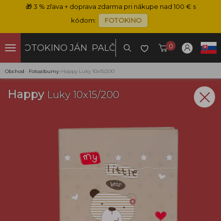
🎁
3 % zľava + doprava zdarma pri nákupe nad 100 € s
kódom:
FOTOKINO
0
FOTOKINO
JÁN PALČO
Obchod
›
Fotoalbumy
›
Happy Luky 10x15/200
Happy
Luky 10x15/200