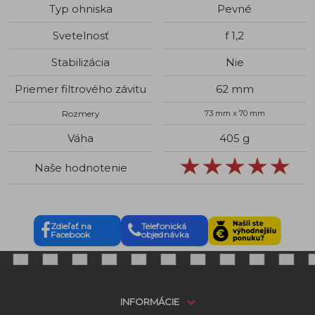
Typ ohniska
Pevné
Svetelnosť
f 1,2
Stabilizácia
Nie
Priemer filtrového závitu
62 mm
Rozmery
73 mm x 70 mm
Váha
405 g
Naše hodnotenie
Zdieľať na
Telefonická
Facebook
objednávka
INFORMÁCIE