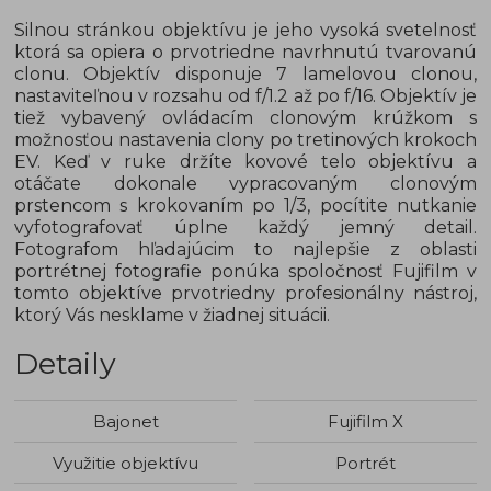
Silnou stránkou objektívu je jeho vysoká svetelnosť
ktorá sa opiera o prvotriedne navrhnutú tvarovanú
clonu. Objektív disponuje 7 lamelovou clonou,
nastaviteľnou v rozsahu od f/1.2 až po f/16. Objektív je
tiež vybavený ovládacím clonovým krúžkom s
možnosťou nastavenia clony po tretinových krokoch
EV. Keď v ruke držíte kovové telo objektívu a
otáčate dokonale vypracovaným clonovým
prstencom s krokovaním po 1/3, pocítite nutkanie
vyfotografovať úplne každý jemný detail.
Fotografom hľadajúcim to najlepšie z oblasti
portrétnej fotografie ponúka spoločnosť Fujifilm v
tomto objektíve prvotriedny profesionálny nástroj,
ktorý Vás nesklame v žiadnej situácii.
Detaily
Bajonet
Fujifilm X
Využitie objektívu
Portrét