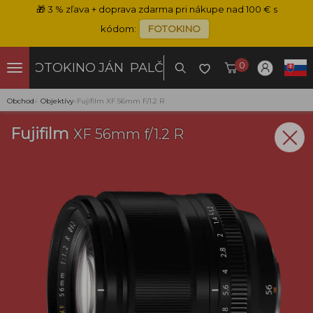
🎁
3 % zľava + doprava zdarma pri nákupe nad 100 € s
kódom:
FOTOKINO
0
FOTOKINO
JÁN PALČO
Obchod
›
Objektívy
›
Fujifilm XF 56mm F/1.2 R
Fujifilm
XF 56mm f/1.2 R