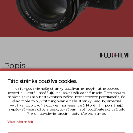
Popis
Fujifilm XF 56mm f/1.2 R je špičkový portrétny
Táto stránka používa cookies.
objektív určený pre APS-C formát fotoaparátov rady
Finepix X. Objektív disponuje po prepočte na
Na fungovanie našej stránky používame nevyhnutné cookies
(essential), ktoré umožňujú realizovať základné funkcie. Tieto cookies
kinofilm 85mm ohniskovou vzdialenosťou a
môžete zakázať v nastaveniach vášho internetového prehliadača, čo
užasnou svetelnosťou f/1,2. Vďaka svojej ideálnej
však môže ovplyvniť fungovanie našej stránky. Radi by sme tiež
využívali dobrovoľné cookies (non-essential), ktoré nám pomáhajú
ohniskovej vzdialenosti a svetelnosti je
zlepšovať naše služby a poskytovať vám lepší používateľský zážitok.
to ideálny nástrojom pre portrétnych a štúdiových
Pre ich povolenie, prosím, potvrďte svoj súhlas.
fotografov, ktorým tento objektív otvára úplne nové
Viac informácií
možnosti kreatívnej práce.