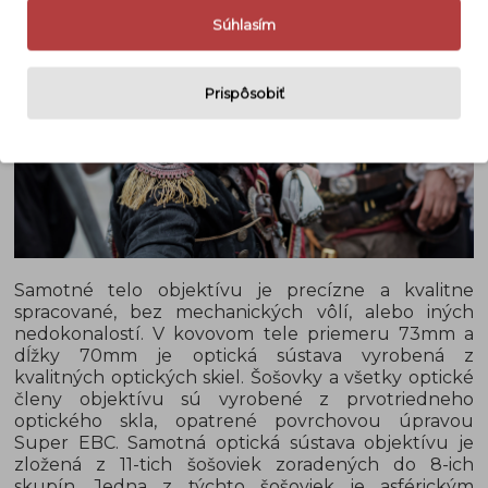
Súhlasím
Prispôsobiť
Samotné telo objektívu je precízne a kvalitne
spracované, bez mechanických vôlí, alebo iných
nedokonalostí. V kovovom tele priemeru 73mm a
dĺžky 70mm je optická sústava vyrobená z
kvalitných optických skiel. Šošovky a všetky optické
členy objektívu sú vyrobené z prvotriedneho
optického skla, opatrené povrchovou úpravou
Super EBC. Samotná optická sústava objektívu je
zložená z 11-tich šošoviek zoradených do 8-ich
skupín. Jedna z týchto šošoviek je asférickým