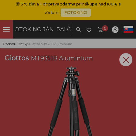
🎁
3 % zľava + doprava zdarma pri nákupe nad 100 € s
kódom:
FOTOKINO
0
FOTOKINO
JÁN PALČO
Obchod
›
Statívy
›
Giottos MT9351B Aluminium
Giottos
MT9351B Aluminium