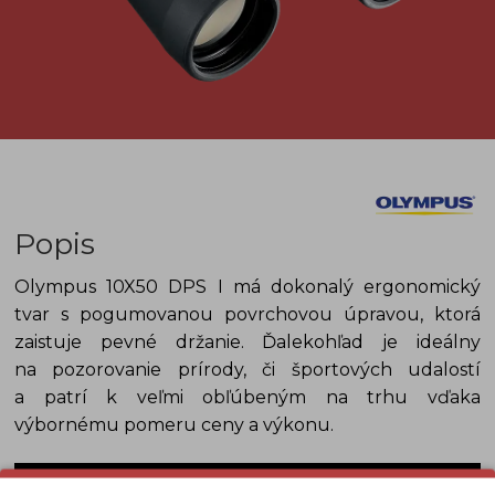
Popis
Olympus 10X50 DPS I
má d
okonalý ergonomický
tvar s pogumovanou povrchovou úpravou, ktorá
zaistuje pevné držanie.
Ďalekohľad
je ideálny
na
pozorovanie prírody, či športových udalostí
a
patrí k veľmi obľúbeným na trhu vďaka
výbornému pomeru ceny a výkonu
.