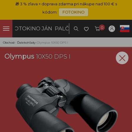
🎁
3 % zľava + doprava zdarma pri nákupe nad 100 € s
kódom:
FOTOKINO
0
FOTOKINO
JÁN PALČO
Obchod
›
Ďalekohľady
›
Olympus 10X50 DPS I
Olympus
10X50 DPS I