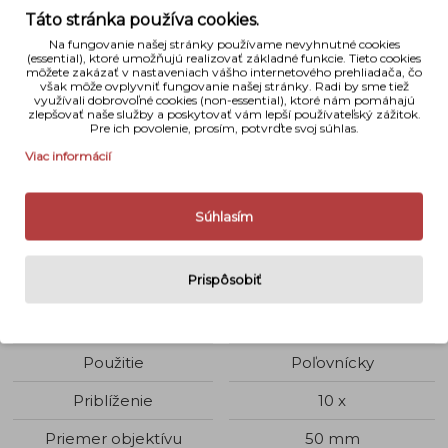
Táto stránka používa cookies.
Na fungovanie našej stránky používame nevyhnutné cookies
(essential), ktoré umožňujú realizovať základné funkcie. Tieto cookies
môžete zakázať v nastaveniach vášho internetového prehliadača, čo
však môže ovplyvniť fungovanie našej stránky. Radi by sme tiež
využívali dobrovoľné cookies (non-essential), ktoré nám pomáhajú
zlepšovať naše služby a poskytovať vám lepší používateľský zážitok.
Pre ich povolenie, prosím, potvrďte svoj súhlas.
Viac informácií
Súhlasím
Detaily
Prispôsobiť
Typ
Binokulárny
Použitie
Poľovnícky
Priblíženie
10 x
Priemer objektívu
50 mm