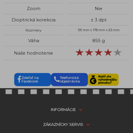
Zoom
Nie
Dioptrická korekcia
± 3 dpt
Rozmery
191 mm x 178 mm x 63 mm
Váha
855 g
Naše hodnotenie
Zdieľať na
Telefonická
Facebook
objednávka
INFORMÁCIE
ZÁKAZNÍCKY SERVIS