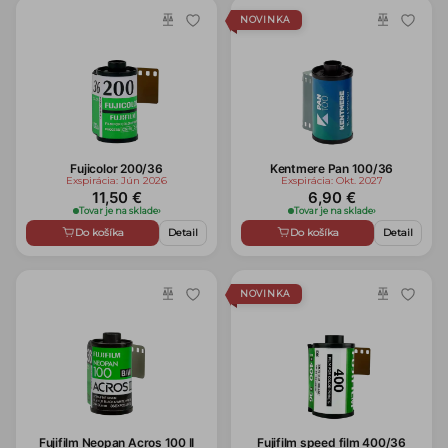
NOVINKA
Fujicolor 200/36
Kentmere Pan 100/36
Exspirácia: Jún 2026
Exspirácia: Okt. 2027
11,50 €
6,90 €
Tovar je na sklade
›
Tovar je na sklade
›
Do košíka
Detail
Do košíka
Detail
NOVINKA
Fujifilm Neopan Acros 100 II
Fujifilm speed film 400/36