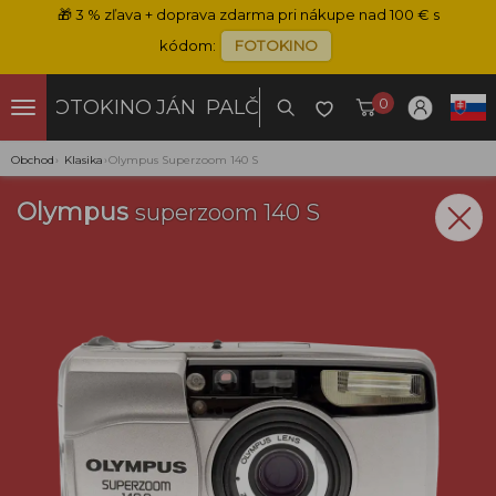
🎁
3 % zľava + doprava zdarma pri nákupe nad 100 € s
kódom:
FOTOKINO
0
FOTOKINO
JÁN PALČO
Obchod
›
Klasika
›
Olympus Superzoom 140 S
Olympus
superzoom 140 S