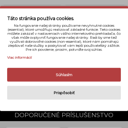
Typ analógu
Ultrazoom
Táto stránka používa cookies.
Dátum a čas
Nie
Na fungovanie našej stránky používame nevyhnutné cookies
(essential), ktoré umožňujú realizovať základné funkcie. Tieto cookies
Odolnosť voči vode
Nie
môžete zakázať v nastaveniach vášho internetového prehliadača, čo
však môže ovplyvniť fungovanie našej stránky. Radi by sme tiež
využívali dobrovoľné cookies (non-essential), ktoré nám pomáhajú
Objektív
38 - 140 mm
zlepšovať naše služby a poskytovať vám lepší používateľský zážitok.
Pre ich povolenie, prosím, potvrďte svoj súhlas.
Rozmery
117 mm x 59 mm x 44 mm
Viac informácií
Váha
221 g
Súhlasím
Naše hodnotenie
Prispôsobiť
Zdieľať na
Telefonická
Facebook
objednávka
DOPORUČENÉ PRÍSLUŠENSTVO