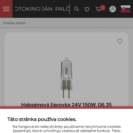
0
FOTOKINO
JÁN PALČO
Značka
›
Osram
Halogénová žiarovka 24V 150W, G6.35
8,50 €
›
Táto stránka používa cookies.
Tovar je na sklade
Na fungovanie našej stránky používame nevyhnutné cookies
(essential), ktoré umožňujú realizovať základné funkcie. Tieto
Do košíka
Detail