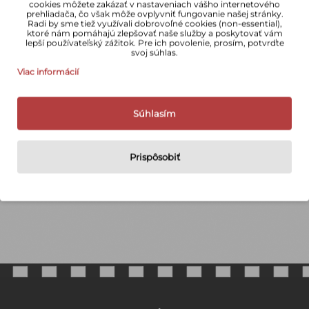
cookies môžete zakázať v nastaveniach vášho internetového
prehliadača, čo však môže ovplyvniť fungovanie našej stránky.
Radi by sme tiež využívali dobrovoľné cookies (non-essential),
ktoré nám pomáhajú zlepšovať naše služby a poskytovať vám
lepší používateľský zážitok. Pre ich povolenie, prosím, potvrďte
svoj súhlas.
45+ rokov skúseností
Doprava zdarma nad 100 € po registrácií
Osobný odber v Kežmarku
Oficiálna Nikon distribúcia
Odborné poradenstvo
Darček k nákupu
Viac informácií
Súhlasím
Prispôsobiť